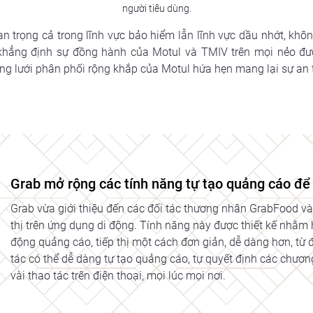
người tiêu dùng.
n trọng cả trong lĩnh vực bảo hiểm lẫn lĩnh vực dầu nhớt, khô
khẳng định sự đồng hành của Motul và TMIV trên mọi nẻo đườn
lưới phân phối rộng khắp của Motul hứa hẹn mang lại sự an tâm
Grab mở rộng các tính năng tự tạo quảng cáo để 
Grab vừa giới thiệu đến các đối tác thương nhân GrabFood v
thị trên ứng dụng di động. Tính năng này được thiết kế nhằm h
động quảng cáo, tiếp thị một cách đơn giản, dễ dàng hơn, từ 
tác có thể dễ dàng tự tạo quảng cáo, tự quyết định các chươn
vài thao tác trên điện thoại, mọi lúc mọi nơi.