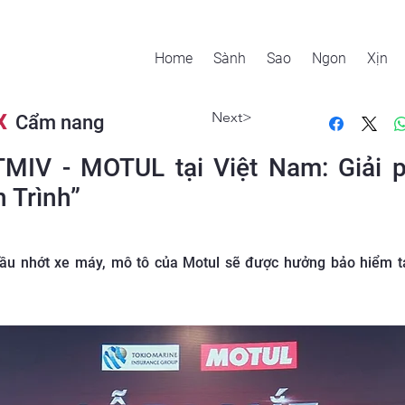
Home
Sành
Sao
Ngon
Xịn
Next>
X
Cẩm nang
TMIV - MOTUL tại Việt Nam: Giải p
 Trình”
u nhớt xe máy, mô tô của Motul sẽ được hưởng bảo hiểm ta