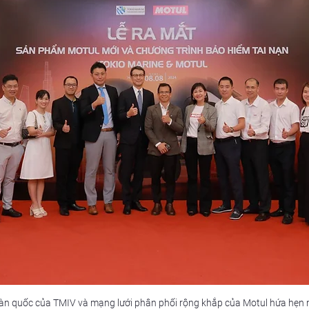
àn quốc của TMIV và mạng lưới phân phối rộng khắp của Motul hứa hẹn man