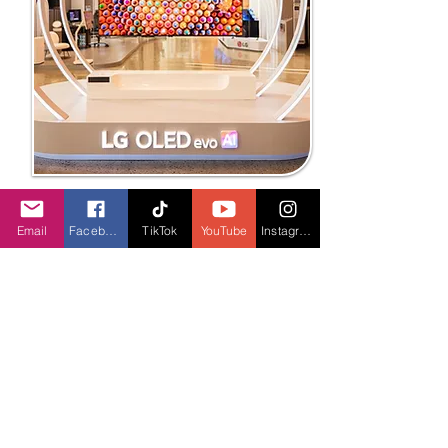
18/5/26
Email
Facebook
TikTok
YouTube
Instagram
LG trình diễn dải sản phẩm TV AI và
loa thanh 2026, bước tiến mới trong
chiến lược nâng cấp hệ sinh thái giải
trí tại gia
LG Electronics Việt Nam chính thức giới
thiệu dải sản phẩm TV AI và loa thanh
2026 tại sự kiện "Tuyệt phẩm kiến tạo
tinh hoa", đánh dấu bước tiến mới trong
chiến lược nâng cấp hệ sinh thái giải trí