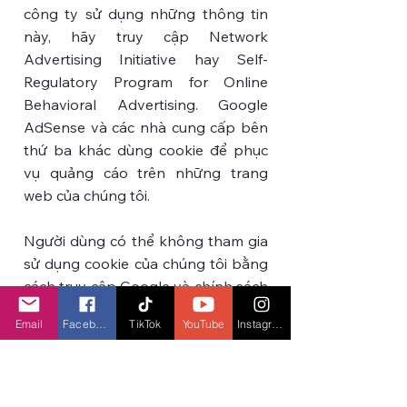
công ty sử dụng những thông tin
này, hãy truy cập Network
Advertising Initiative hay Self-
Regulatory Program for Online
Behavioral Advertising. Google
AdSense và các nhà cung cấp bên
thứ ba khác dùng cookie để phục
vụ quảng cáo trên những trang
web của chúng tôi.
Người dùng có thể không tham gia
sử dụng cookie của chúng tôi bằng
cách truy cập Google và chính sách
quyền riêng tư về mạng nội dung.
Email
Facebook
TikTok
YouTube
Instagram
7. Vi phạm bản quyền
Chúng tôi khuyến khích bạn tôn