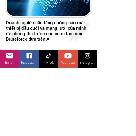
Doanh nghiệp cần tăng cường bảo mật
thiết bị đầu cuối và mạng lưới của mình
để phòng thủ trước các cuộc tấn công
Bruteforce dựa trên AI
Email
Facebook
TikTok
YouTube
Instagram
Hội thảo “Hiểu AI, làm giàu hành trang
nghề nghiệp” do báo Tuổi Trẻ phối hợp
cùng Google tổ chức trang bị cho lực
lượng lao động trẻ kiến thức và chương