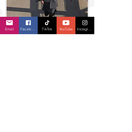
Email
Facebook
TikTok
YouTube
Instagram
UNIQLO khởi động Mùa Thu/Đông 2025
với Bộ sưu tập UNIQLO : C Lấy Chủ Đề
“Hiện Đại Trong Từng Chuyển Động”
UNIQLO ra mắt Bộ sưu tập LifeWear
Xuân/Hè 2025 với chủ đề “Sunny