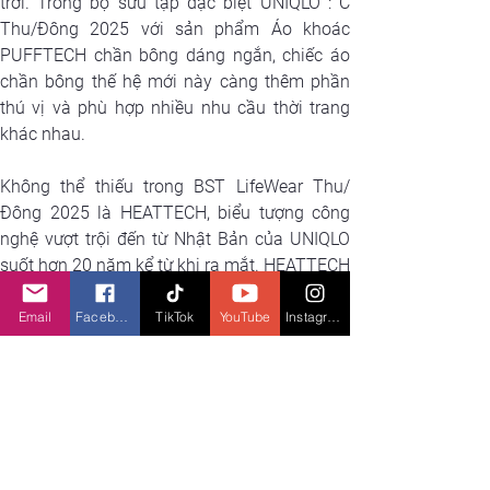
trời. Trong bộ sưu tập đặc biệt UNIQLO : C 
Thu/Đông 2025 với sản phẩm Áo khoác 
PUFFTECH chần bông dáng ngắn, chiếc áo 
chần bông thế hệ mới này càng thêm phần 
thú vị và phù hợp nhiều nhu cầu thời trang 
khác nhau.
Không thể thiếu trong BST LifeWear Thu/
Đông 2025 là HEATTECH, biểu tượng công 
nghệ vượt trội đến từ Nhật Bản của UNIQLO 
suốt hơn 20 năm kể từ khi ra mắt. HEATTECH 
là thành quả của nhiều năm nghiên cứu, hợp 
tác chặt chẽ giữa UNIQLO và Toray Industries 
Email
Facebook
TikTok
YouTube
Instagram
- một trong những nhà sản xuất đa ngành 
hàng đầu thế giới, đặc biệt trong lĩnh vực sợi 
tổng hợp, vật liệu may mặc và hóa chất. 