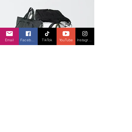
Email
Facebook
TikTok
YouTube
Instagram
BST giới thiệu những phụ kiện đa dạng như 
túi puffy mềm, dép sandal với chất liệu nylon, 
v.v.. Hãy thỏa sức sáng tạo với những sản 
phẩm được chính nhà thiết kế tuyển chọn, để 
tạo dấu ấn riêng với những trang phục 
thường ngày đặc sắc.