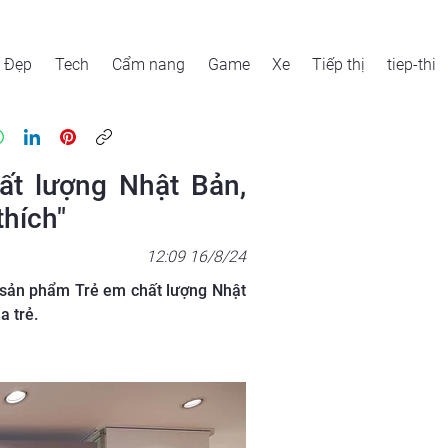
Đẹp
Tech
Cẩm nang
Game
Xe
Tiếp thị
tiep-thi
ất lượng Nhật Bản,
hích"
12:09 16/8/24
g sản phẩm Trẻ em chất lượng Nhật
a trẻ.