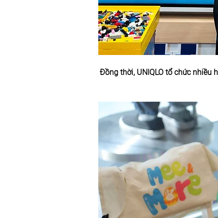
Đồng thời, UNIQLO tổ chức nhiều h