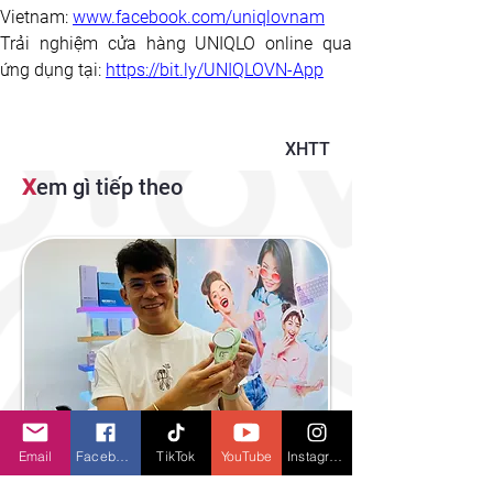
Vietnam:
www.facebook.com/uniqlovnam
Trải nghiệm cửa hàng UNIQLO online qua 
ứng dụng tại:
https://bit.ly/UNIQLOVN-App
XHTT
X
em gì tiếp theo
Email
Facebook
TikTok
YouTube
Instagram
"Color your life - Design your style",
Micropack và TLC TRADING giúp người