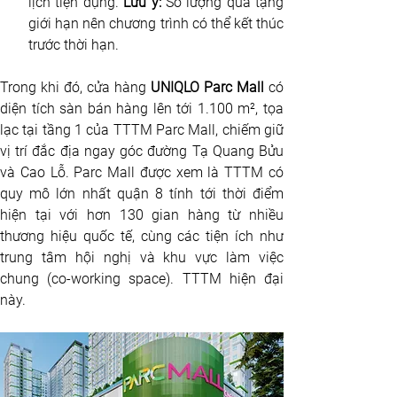
lịch tiện dụng. 
Lưu ý:
 Số lượng quà tặng 
giới hạn nên chương trình có thể kết thúc 
trước thời hạn.
Trong khi đó, cửa hàng 
UNIQLO Parc Mall
 có 
diện tích sàn bán hàng lên tới 1.100 m², tọa 
lạc tại tầng 1 của TTTM Parc Mall, chiếm giữ 
vị trí đắc địa ngay góc đường Tạ Quang Bửu 
và Cao Lỗ. Parc Mall được xem là TTTM có 
quy mô lớn nhất quận 8 tính tới thời điểm 
hiện tại với hơn 130 gian hàng từ nhiều 
thương hiệu quốc tế, cùng các tiện ích như 
trung tâm hội nghị và khu vực làm việc 
chung (co-working space). TTTM hiện đại 
này. 