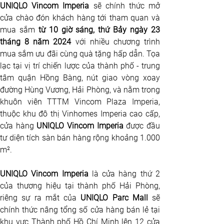
UNIQLO Vincom Imperia
 sẽ chính thức mở 
cửa chào đón khách hàng tới tham quan và 
mua sắm 
từ 10 giờ sáng, thứ Bảy ngày 23 
tháng 8 năm 2024
 với nhiều chương trình 
mua sắm ưu đãi cùng quà tặng hấp dẫn. Tọa 
lạc tại vị trí chiến lược của thành phố - trung 
tâm quận Hồng Bàng, nút giao vòng xoay 
đường Hùng Vương, Hải Phòng, và nằm trong 
khuôn viên TTTM Vincom Plaza Imperia, 
thuộc khu đô thị Vinhomes Imperia cao cấp, 
cửa hàng 
UNIQLO Vincom Imperia
 được đầu 
tư diện tích sàn bán hàng rộng khoảng 1.000 
m².
UNIQLO Vincom Imperia
 là cửa hàng thứ 2 
của thương hiệu tại thành phố Hải Phòng, 
riêng sự ra mắt của 
UNIQLO Parc Mall
 sẽ 
chính thức nâng tổng số cửa hàng bán lẻ tại 
khu vực Thành phố Hồ Chí Minh lên 12 cửa 