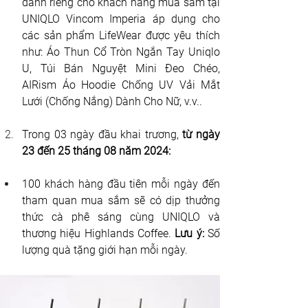
dành riêng cho khách hàng mua sắm tại 
UNIQLO Vincom Imperia áp dụng cho 
các sản phẩm LifeWear được yêu thích 
như: Áo Thun Cổ Tròn Ngắn Tay Uniqlo 
U, Túi Bán Nguyệt Mini Đeo Chéo, 
AIRism Áo Hoodie Chống UV Vải Mắt 
Lưới (Chống Nắng) Dành Cho Nữ, v.v..
Trong 03 ngày đầu khai trương, 
từ ngày 
23 đến 25 tháng 08 năm 2024:
100 khách hàng đầu tiên mỗi ngày đến 
tham quan mua sắm sẽ có dịp thưởng 
thức cà phê sáng cùng UNIQLO và 
thương hiệu
 Highlands Coffee. 
Lưu ý:
 Số 
lượng quà tặng giới hạn mỗi ngày. 