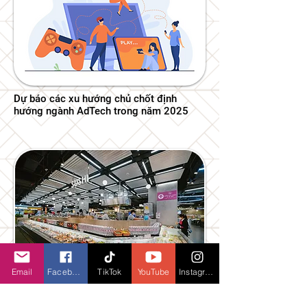
Dự báo các xu hướng chủ chốt định
hướng ngành AdTech trong năm 2025
Email
Facebook
TikTok
YouTube
Instagram
AEON Xuân Thủy: không gian mua sắm
sôi động với thiên đường ẩm thực, khu