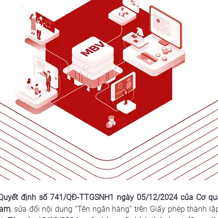
Quyết định số 741/QĐ-TTGSNH1 ngày 05/12/2024 của Cơ qua
Nam
, sửa đổi nội dung “Tên ngân hàng” trên Giấy phép thành l