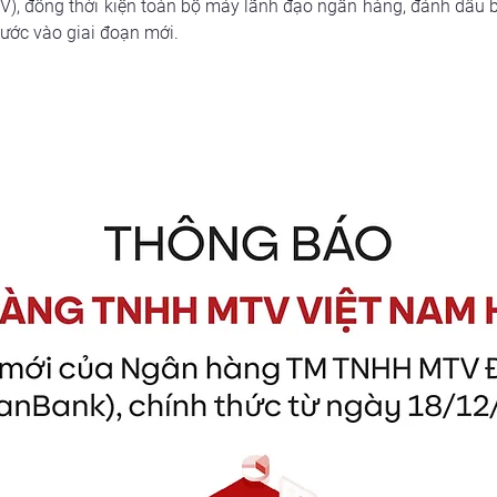
V), đồng thời kiện toàn bộ máy lãnh đạo ngân hàng, đánh dấu 
bước vào giai đoạn mới.