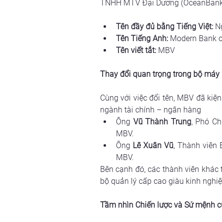
TNHH MTV Đại Dương (OceanBank)
Tên đầy đủ bằng Tiếng Việt:
 N
Tên Tiếng Anh:
 Modern Bank o
Tên viết tắt:
 MBV
Thay đổi quan trọng trong bộ máy
Cùng với việc đổi tên, MBV đã ki
ngành tài chính – ngân hàng
Ông 
Vũ Thành Trung
, Phó C
MBV.
Ông 
Lê Xuân Vũ
, Thành viên
MBV.
Bên cạnh đó, các thành viên khác 
bộ quản lý cấp cao giàu kinh nghi
Tầm nhìn Chiến lược và Sứ mệnh 