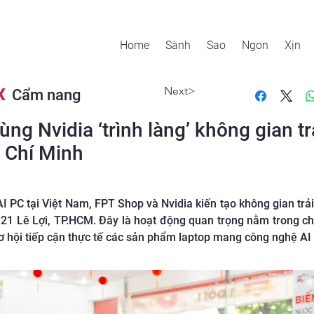
Home
Sành
Sao
Ngon
Xịn
Next>
X
Cẩm nang
ng Nvidia ‘trình làng’ không gian t
ồ Chí Minh
I PC tại Việt Nam, FPT Shop và Nvidia kiến tạo không gian trải
1 Lê Lợi, TP.HCM. Đây là hoạt động quan trọng nằm trong chuỗ
hội tiếp cận thực tế các sản phẩm laptop mang công nghệ AI t