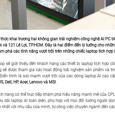
ức khai trương hai không gian trải nghiệm công nghệ AI PC tiên
 và 121 Lê Lợi, TP.HCM. Đây là hai điểm đến lý tưởng cho nhữn
 phá các tính năng vượt trội trên những chiếc laptop tích hợp
p sẽ giới thiệu đến khách hàng các thiết bị laptop tích hợp c
g sẽ được tham gia các hoạt động trải nghiệm sản phẩm và tìm 
Điển hình là sức mạnh vượt trội của các dòng laptop AI cao cấp
S, Dell, HP, Acer, Lenovo và MSI
. 
h hàng có thể trực tiếp khám phá hiệu năng mạnh mẽ của CPU, 
iệu dải laptop AI toàn diện, phù hợp với mọi đối tượng người dù
nhất với nhu cầu của mình, từ công việc chuyên ngành đến các h