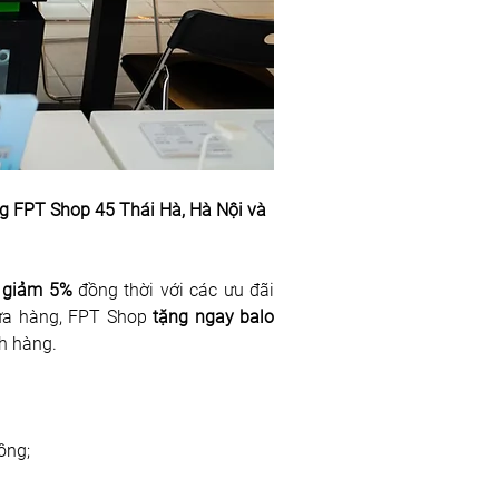
g FPT Shop 45 Thái Hà, Hà Nội và 
i giảm 5% 
đồng thời với các ưu đãi 
cửa hàng, FPT Shop 
tặng ngay balo 
h hàng.  
ồng;