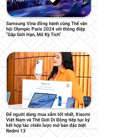
Samsung Vina đồng hành cùng Thế vận
hội Olympic Paris 2024 với thông điệp
"Gập Giới Hạn, Mở Kỳ Tích"
Để người dùng mua sắm tốt nhất, Xiaomi
Việt Nam và Thế Giới Di Động tiếp tục ký
kết hợp tác chiến lược mở bán đặc biệt
Redmi 13