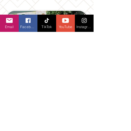
Email
Facebook
TikTok
YouTube
Instagram
Grab mở rộng các tính năng tự tạo quảng
cáo để hỗ trợ đối tác thương nhân