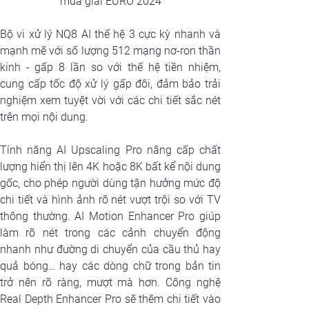
mùa giải EURO 2024
Bộ vi xử lý NQ8 AI thế hệ 3 cực kỳ nhanh và 
mạnh mẽ với số lượng 512 mạng nơ-ron thần 
kinh - gấp 8 lần so với thế hệ tiền nhiệm, 
cung cấp tốc độ xử lý gấp đôi, đảm bảo trải 
nghiệm xem tuyệt vời với các chi tiết sắc nét 
trên mọi nội dung.
Tính năng AI Upscaling Pro nâng cấp chất 
lượng hiển thị lên 4K hoặc 8K bất kể nội dung 
gốc, cho phép người dùng tận hưởng mức độ 
chi tiết và hình ảnh rõ nét vượt trội so với TV 
thông thường. AI Motion Enhancer Pro giúp 
làm rõ nét trong các cảnh chuyển động 
nhanh như đường di chuyển của cầu thủ hay 
quả bóng… hay các dòng chữ trong bản tin 
trở nên rõ ràng, mượt mà hơn. Công nghệ 
Real Depth Enhancer Pro sẽ thêm chi tiết vào 