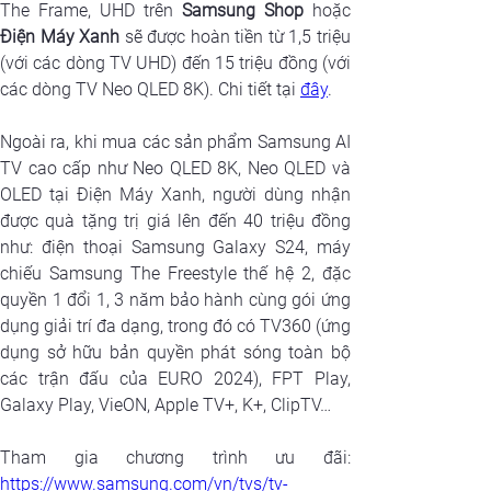
The Frame, UHD trên 
Samsung Shop
Điện Máy Xanh
 sẽ được hoàn tiền từ 1,5 triệu 
(với các dòng TV UHD) đến 15 triệu đồng (với 
các dòng TV Neo QLED 8K). Chi tiết tại 
đây
.
Ngoài ra, khi mua các sản phẩm Samsung AI 
TV cao cấp như Neo QLED 8K, Neo QLED và 
OLED tại Điện Máy Xanh, người dùng nhận 
được quà tặng trị giá lên đến 40 triệu đồng 
như: điện thoại Samsung Galaxy S24, máy 
chiếu Samsung The Freestyle thế hệ 2, đặc 
quyền 1 đổi 1, 3 năm bảo hành cùng gói ứng 
dụng giải trí đa dạng, trong đó có TV360 (ứng 
dụng sở hữu bản quyền phát sóng toàn bộ 
các trận đấu của EURO 2024), FPT Play, 
Galaxy Play, VieON, Apple TV+, K+, ClipTV…
https://www.samsung.com/vn/tvs/tv-