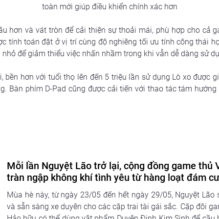
toàn mới giúp điều khiển chính xác hơn
 hơn và vát tròn để cải thiện sự thoải mái, phù hợp cho cả ga
tính toán đặt ở vị trí cùng độ nghiêng tối ưu tính công thái học
 nhỏ để giảm thiểu việc nhấn nhầm trong khi vẫn dễ dàng sử dụ
 bền hơn với tuổi thọ lên đến 5 triệu lần sử dụng Lò xo được 
ng. Bàn phím D-Pad cũng được cải tiến với thao tác tám hướng c
Mỗi lần Nguyệt Lão trở lại, cộng đồng game thủ
tràn ngập không khí tình yêu từ hàng loạt đám cư
Mùa hè này, từ ngày 23/05 đến hết ngày 29/05, Nguyệt Lão s
và sẵn sàng xe duyên cho các cặp trai tài gái sắc. Cặp đôi ga
Hảo hữu có thể dùng vật phẩm Duyên Định Kim Sinh để cầu 