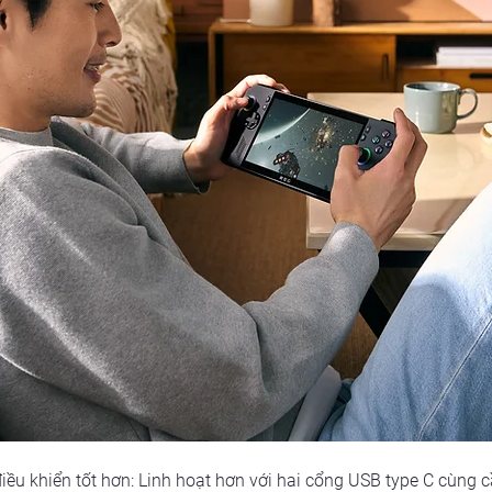
điều khiển tốt hơn: Linh hoạt hơn với hai cổng USB type C cùng 