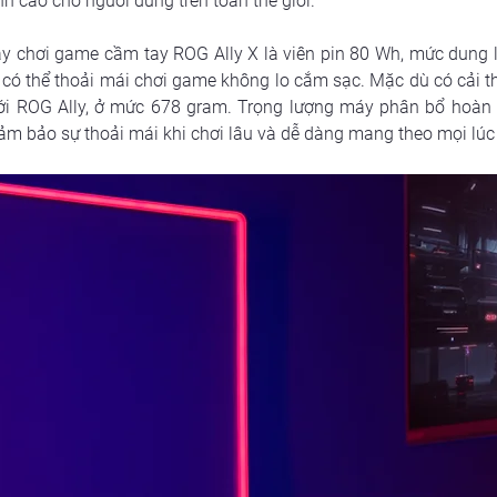
h cao cho người dùng trên toàn thế giới.
y chơi game cầm tay ROG Ally X là viên pin 80 Wh, mức dung l
có thể thoải mái chơi game không lo cắm sạc. Mặc dù có cải th
ới ROG Ally, ở mức 678 gram. Trọng lượng máy phân bổ hoàn h
đảm bảo sự thoải mái khi chơi lâu và dễ dàng mang theo mọi lúc