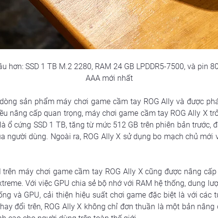
 lâu hơn: SSD 1 TB M.2 2280, RAM 24 GB LPDDR5-7500, và pin 8
AAA mới nhất
 dòng sản phẩm máy chơi game cầm tay ROG Ally và được phát 
ều nâng cấp quan trọng, máy chơi game cầm tay ROG Ally X trở
à ổ cứng SSD 1 TB, tăng từ mức 512 GB trên phiên bản trước, đả
 của người dùng. Ngoài ra, ROG Ally X sử dụng bo mạch chủ mới 
trên máy chơi game cầm tay ROG Ally X cũng được nâng cấp tớ
treme. Với việc GPU chia sẻ bộ nhớ với RAM hệ thống, dung lư
ng và GPU, cải thiện hiệu suất chơi game đặc biệt là với các t
ay đổi trên, ROG Ally X không chỉ đơn thuần là một bản nâng cấ