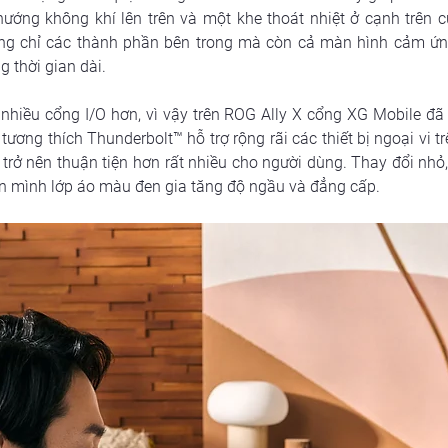
 hướng không khí lên trên và một khe thoát nhiệt ở cạnh trên
g chỉ các thành phần bên trong mà còn cả màn hình cảm ứng,
g thời gian dài.
iều cổng I/O hơn, vì vậy trên ROG Ally X cổng XG Mobile đã
ơng thích Thunderbolt™ hỗ trợ rộng rãi các thiết bị ngoại vi trên
ã trở nên thuận tiện hơn rất nhiều cho người dùng. Thay đổi nhỏ,
n mình lớp áo màu đen gia tăng độ ngầu và đẳng cấp. 