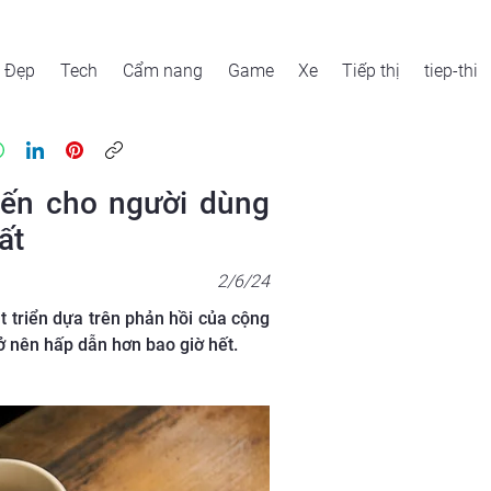
Đẹp
Tech
Cẩm nang
Game
Xe
Tiếp thị
tiep-thi
đến cho người dùng
ất
2/6/24
 triển dựa trên phản hồi của cộng
ở nên hấp dẫn hơn bao giờ hết.