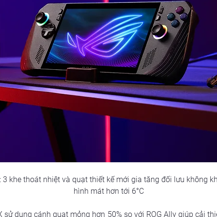
 3 khe thoát nhiệt và quạt thiết kế mới gia tăng đối lưu không k
hình mát hơn tới 6°C
sử dụng cánh quạt mỏng hơn 50% so với ROG Ally giúp cải thiện