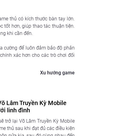
me thủ có kích thước bàn tay lớn. 
 tốt hơn, giúp thao tác thuận tiện. 
ng khi cần đến.
gia cường để luôn đảm bảo độ phản 
hính xác hơn cho các trò chơi đối 
Xu hướng game
 Võ Lâm Truyền Kỳ Mobile
ới linh đình
ẽ trở lại Võ Lâm Truyền Kỳ Mobile
me thủ sau khi đạt đủ các điều kiện
hôn nửa kia, sau đó cùng nhau đến