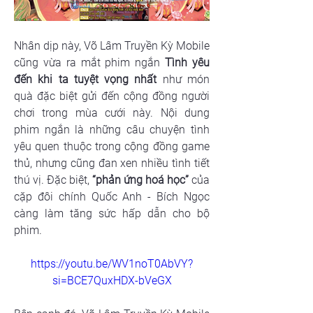
Nhân dịp này, Võ Lâm Truyền Kỳ Mobile 
cũng vừa ra mắt phim ngắn 
Tình yêu 
đến khi ta tuyệt vọng nhất
 như món 
quà đặc biệt gửi đến cộng đồng người 
chơi trong mùa cưới này. Nội dung 
phim ngắn là những câu chuyện tình 
yêu quen thuộc trong cộng đồng game 
thủ, nhưng cũng đan xen nhiều tình tiết 
thú vị. Đặc biệt, 
“phản ứng hoá học”
 của 
cặp đôi chính Quốc Anh - Bích Ngọc 
càng làm tăng sức hấp dẫn cho bộ 
phim.
https://youtu.be/WV1noT0AbVY?
si=BCE7QuxHDX-bVeGX