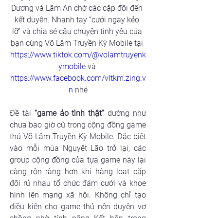
Dương và Lâm An chờ các cặp đôi đến 
kết duyên. Nhanh tay “cưới ngay kẻo 
lỡ” và chia sẻ câu chuyện tình yêu của 
bạn cùng Võ Lâm Truyền Kỳ Mobile tại 
https://www.tiktok.com/@volamtruyenk
ymobile
 và 
https://www.facebook.com/vltkm.zing.v
n
 nhé
Đề tài 
“game ảo tình thật”
 dường như 
chưa bao giờ cũ trong cộng đồng game 
thủ Võ Lâm Truyền Kỳ Mobile. Đặc biệt 
vào mỗi mùa Nguyệt Lão trở lại, các 
group cộng đồng của tựa game này lại 
càng rộn ràng hơn khi hàng loạt cặp 
đôi rủ nhau tổ chức đám cưới và khoe 
hình lên mạng xã hội. Không chỉ tạo 
điều kiện cho game thủ nên duyên vợ 