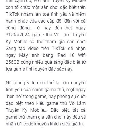
Bên cạnh đó, Võ Lâm Truyền Kỳ Mobile 
còn tổ chức một sân chơi đặc biệt trên 
TikTok nhằm lan toả tình yêu và niềm 
hạnh phúc của các cặp đôi đến với cả 
cộng đồng. Từ nay đến hết ngày 
31/05/2024, game thủ Võ Lâm Truyền 
Kỳ Mobile có thể tham gia sân chơi 
Sáng tạo video trên TikTok để nhận 
ngay Máy tính bảng iPad 10 Wifi 
256GB cùng nhiều quà tặng đặc biệt từ 
tựa game tình duyên đặc sắc này. 
Nội dung video có thể là câu chuyện 
tình yêu của chính game thủ, một ngày 
“hẹn hò” trong game, hay phóng sự cưới 
đặc biệt theo kiểu game thủ Võ Lâm 
Truyền Kỳ Mobile... Đặc biệt, tất cả 
game thủ tham gia sân chơi này đều sẽ 
nhận 01 code khuyến khích siêu giá trị.