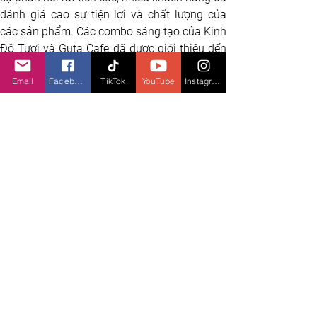
đánh giá cao sự tiện lợi và chất lượng của 
các sản phẩm. Các combo sáng tạo của Kinh 
Đô Tươi và Guta Cafe đã được giới thiệu đến 
hơn 50.000 khách hàng đến cửa hàng Guta, 
Email
Facebook
TikTok
YouTube
Instagram
hơn 1 triệu khách hàng trên khắp nền tảng 
mạng xã hội, mang đến hơn 25.000 combo 
bữa sáng và xế hoàn hảo với giá hấp dẫn 
cho giới trẻ.
Xu hướng ẩm thực
X
em gì tiếp theo