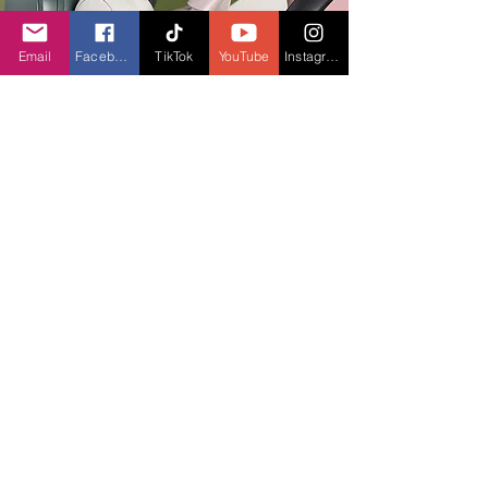
Email
Facebook
TikTok
YouTube
Instagram
Sản phẩm đã có mắt từ ngày 3/1 nhưng đến 
tháng 3/2024 sẽ đủ 4 màu sắc
AD
X
em gì tiếp theo