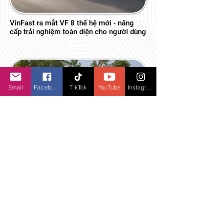
VinFast ra mắt VF 8 thế hệ mới - nâng
cấp trải nghiệm toàn diện cho người dùng
Email
Facebook
TikTok
YouTube
Instagram
VinFast bán ra 24.774 xe ô tô điện trong
tháng 4/2026, dẫn đầu thị trường Việt
Nam 19 tháng liên tiếp