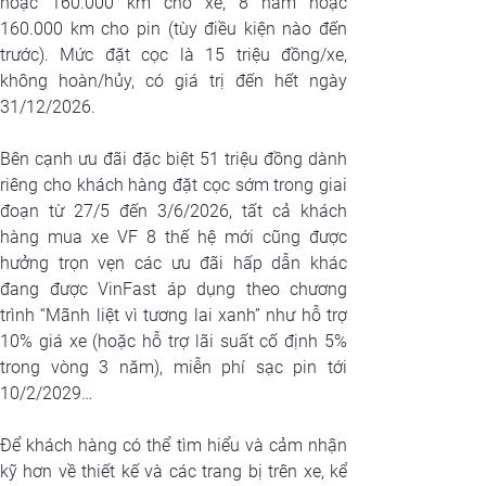
hoặc 160.000 km cho xe, 8 năm hoặc 
160.000 km cho pin (tùy điều kiện nào đến 
trước). Mức đặt cọc là 15 triệu đồng/xe, 
không hoàn/hủy, có giá trị đến hết ngày 
31/12/2026.
Bên cạnh ưu đãi đặc biệt 51 triệu đồng dành 
riêng cho khách hàng đặt cọc sớm trong giai 
đoạn từ 27/5 đến 3/6/2026, tất cả khách 
hàng mua xe VF 8 thế hệ mới cũng được 
hưởng trọn vẹn các ưu đãi hấp dẫn khác 
đang được VinFast áp dụng theo chương 
trình “Mãnh liệt vì tương lai xanh” như hỗ trợ 
10% giá xe (hoặc hỗ trợ lãi suất cố định 5% 
trong vòng 3 năm), miễn phí sạc pin tới 
10/2/2029…
Để khách hàng có thể tìm hiểu và cảm nhận 
kỹ hơn về thiết kế và các trang bị trên xe, kể 