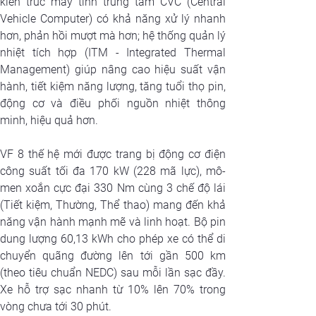
kiến trúc máy tính trung tâm CVC (Central 
Vehicle Computer) có khả năng xử lý nhanh 
hơn, phản hồi mượt mà hơn; hệ thống quản lý 
nhiệt tích hợp (ITM - Integrated Thermal 
Management) giúp nâng cao hiệu suất vận 
hành, tiết kiệm năng lượng, tăng tuổi thọ pin, 
động cơ và điều phối nguồn nhiệt thông 
minh, hiệu quả hơn.
VF 8 thế hệ mới được trang bị động cơ điện 
công suất tối đa 170 kW (228 mã lực), mô-
men xoắn cực đại 330 Nm cùng 3 chế độ lái 
(Tiết kiệm, Thường, Thể thao) mang đến khả 
năng vận hành mạnh mẽ và linh hoạt. Bộ pin 
dung lượng 60,13 kWh cho phép xe có thể di 
chuyển quãng đường lên tới gần 500 km 
(theo tiêu chuẩn NEDC) sau mỗi lần sạc đầy. 
Xe hỗ trợ sạc nhanh từ 10% lên 70% trong 
vòng chưa tới 30 phút.