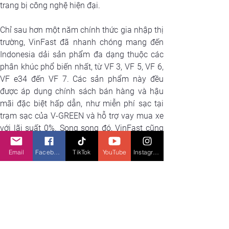
trang bị công nghệ hiện đại.
Chỉ sau hơn một năm chính thức gia nhập thị 
trường, VinFast đã nhanh chóng mang đến 
Indonesia dải sản phẩm đa dạng thuộc các 
phân khúc phổ biến nhất, từ VF 3, VF 5, VF 6, 
VF e34 đến VF 7. Các sản phẩm này đều 
được áp dụng chính sách bán hàng và hậu 
mãi đặc biệt hấp dẫn, như miễn phí sạc tại 
trạm sạc của V-GREEN và hỗ trợ vay mua xe 
với lãi suất 0%. Song song đó, VinFast cũng 
không ngừng thúc đẩy hợp tác với các đối 
tác đại lý, xưởng dịch vụ và ngân hàng, giúp 
Email
Facebook
TikTok
YouTube
Instagram
khách hàng dễ dàng tiếp cận, sở hữu và sử 
dụng những phương tiện giao thông xanh.
XHTT
X
em gì tiếp theo