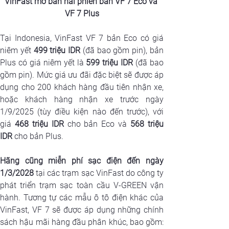
VinFast mở bán hai phiên bản VF 7 Eco và 
VF 7 Plus
Tại Indonesia, VinFast VF 7 bản Eco có giá 
niêm yết 
499 triệu IDR
 (đã bao gồm pin), bản 
Plus có giá niêm yết là 
599 triệu IDR
 (đã bao 
gồm pin). Mức giá ưu đãi đặc biệt sẽ được áp 
dụng cho 200 khách hàng đầu tiên nhận xe, 
hoặc khách hàng nhận xe trước ngày 
1/9/2025 (tùy điều kiện nào đến trước), với 
giá 
468 triệu IDR
 cho bản Eco và 
568 triệu 
IDR
 cho bản Plus.
Hãng cũng miễn phí sạc điện đến ngày 
1/3/2028
 tại các trạm sạc VinFast do công ty 
phát triển trạm sạc toàn cầu V-GREEN vận 
hành. Tương tự các mẫu ô tô điện khác của 
VinFast, VF 7 sẽ được áp dụng những chính 
sách hậu mãi hàng đầu phân khúc, bao gồm: 