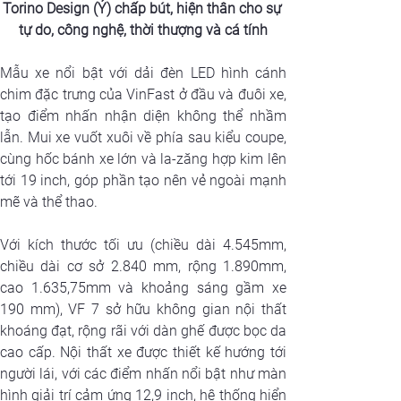
Torino Design (Ý) chấp bút, hiện thân cho sự 
tự do, công nghệ, thời thượng và cá tính
Mẫu xe nổi bật với dải đèn LED hình cánh 
chim đặc trưng của VinFast ở đầu và đuôi xe, 
tạo điểm nhấn nhận diện không thể nhầm 
lẫn. Mui xe vuốt xuôi về phía sau kiểu coupe, 
cùng hốc bánh xe lớn và la-zăng hợp kim lên 
tới 19 inch, góp phần tạo nên vẻ ngoài mạnh 
mẽ và thể thao.
Với kích thước tối ưu (chiều dài 4.545mm, 
chiều dài cơ sở 2.840 mm, rộng 1.890mm, 
cao 1.635,75mm và khoảng sáng gầm xe 
190 mm), VF 7 sở hữu không gian nội thất 
khoáng đạt, rộng rãi với dàn ghế được bọc da 
cao cấp. Nội thất xe được thiết kế hướng tới 
người lái, với các điểm nhấn nổi bật như màn 
hình giải trí cảm ứng 12,9 inch, hệ thống hiển 