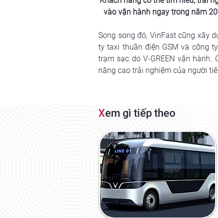
Khách hàng có thể tìm hiểu, trải n
vào vận hành ngay trong năm 202
Song song đó, VinFast cũng xây dự
ty taxi thuần điện GSM và công ty
trạm sạc do V-GREEN vận hành. Cô
nâng cao trải nghiệm của người ti
X
em gì tiếp theo