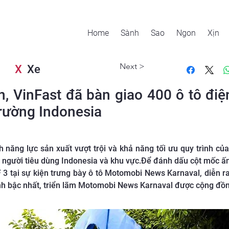
Home
Sành
Sao
Ngon
Xịn
Next >
X
Xe
, VinFast đã bàn giao 400 ô tô điện
trường Indonesia
 năng lực sản xuất vượt trội và khả năng tối ưu quy trình củ
 người tiêu dùng Indonesia và khu vực.Để đánh dấu cột mốc ấn
F 3 tại sự kiện trưng bày ô tô Motomobi News Karnaval, diễn 
ính bậc nhất, triển lãm Motomobi News Karnaval được cộng đồn