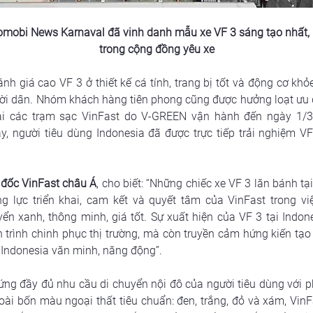
tomobi News Karnaval đã vinh danh mẫu xe VF 3 sáng tạo nhất,
trong cộng đồng yêu xe
 giá cao VF 3 ở thiết kế cá tính, trang bị tốt và động cơ khỏe
ười dân. Nhóm khách hàng tiên phong cũng được hưởng loạt ưu 
ại các trạm sạc VinFast do V-GREEN vận hành đến ngày 1/3/2
người tiêu dùng Indonesia đã được trực tiếp trải nghiệm VF 
đốc VinFast châu Á
, cho biết:
“Những chiếc xe VF 3 lăn bánh tạ
lực triển khai, cam kết và quyết tâm của VinFast trong vi
ển xanh, thông minh, giá tốt. Sự xuất hiện của VF 3 tại Indon
trình chinh phục thị trường, mà còn truyền cảm hứng kiến tạo 
 Indonesia văn minh, năng động”.
 ứng đầy đủ nhu cầu di chuyển nội đô của người tiêu dùng với p
goài bốn màu ngoại thất tiêu chuẩn: đen, trắng, đỏ và xám, Vin