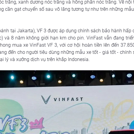
óc trắng, xanh dương nóc trắng và hồng phấn nóc trắng. Về nội 
ùng cần gạt chuyển số sau vô lăng tương tự như trên những mẫu 
bánh tại Jakarta), VF 3 được áp dụng chính sách bảo hành hấp 
ớc) và 8 năm không giới hạn km cho pin. VinFast vẫn đang triển
ong mua xe VinFast VF 3, với cơ hội hoàn tiền lên đến 37.850.0
g đến cho người tiêu dùng những mẫu xe tốt - giá tốt - chính s
i lý và xưởng dịch vụ trên khắp Indonesia. 