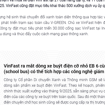
ghiệm và mua xe điện VinFast tại 21 cửa hàng đại lý, và 11 cửa 
5. VinFast cũng đặt mục tiêu khai thác 500 xưởng dịch vụ ủy q
ng hệ sinh thái chuyển đổi xanh toàn diện thông qua hợp tác vớ
 phát triển trạm sạc toàn cầu V-GREEN. Chủ xe VinFast hiện đã
ng ty đặt mục tiêu phát triển 30.000 cổng sạc VinFast tại In
êu dùng và thúc đẩy cuộc cách mạng giao thông xanh.
VinFast ra mắt dòng xe buýt điện cỡ nhỏ EB 6 c
(school bus) có thể tích hợp các công nghệ giám 
Công ty Cổ phần Di chuyển Xanh và Thông minh GSM sẽ là
dòng sản phẩm xe buýt điện VinFast. Theo kế hoạch, phiên 
chính thức xuất xưởng vào tháng 9/2025, sẵn sàng phục vụ 
điện của các công ty xe buýt trên toàn quốc. Sau đó một thá
điện chuyên chở học sinh cũng sẽ được cung cấp ra thị trườn