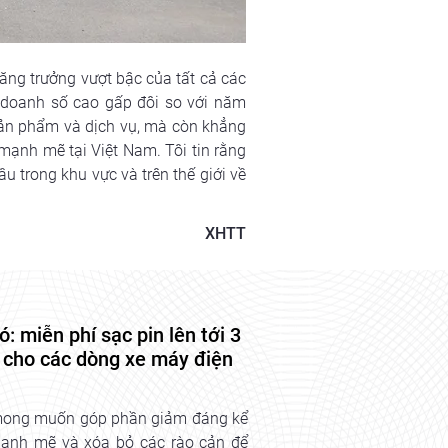
tăng trưởng vượt bậc của tất cả các 
 doanh số cao gấp đôi so với năm 
ản phẩm và dịch vụ, mà còn khẳng 
mạnh mẽ tại Việt Nam. Tôi tin rằng 
 trong khu vực và trên thế giới về 
XHTT
 miễn phí sạc pin lên tới 3
m cho các dòng xe máy điện
t mong muốn góp phần giảm đáng kể
mạnh mẽ và xóa bỏ các rào cản để