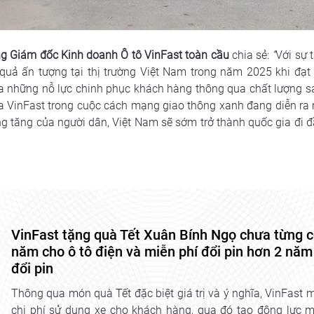
g Giám đốc Kinh doanh Ô tô VinFast toàn cầu
chia sẻ: 
“
Với sự 
 quả ấn tượng tại thị trường Việt Nam trong năm 2025 khi đạt
ủa những nỗ lực chinh phục khách hàng thông qua chất lượng s
ủa VinFast trong cuộc cách mạng giao thông xanh đang diễn ra 
g tăng của người dân, Việt Nam sẽ sớm trở thành quốc gia đi đầu
VinFast tặng quà Tết Xuân Bính Ngọ chưa từng có:
năm cho ô tô điện và miễn phí đổi pin hơn 2 nă
đổi pin
Thông qua món quà Tết đặc biệt giá trị và ý nghĩa, VinFas
chi phí sử dụng xe cho khách hàng, qua đó tạo động lực 