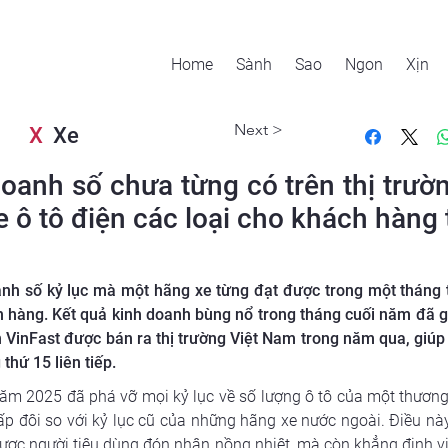
Home
Sành
Sao
Ngon
Xịn
Next >
X
Xe
doanh số chưa từng có trên thị trườ
e ô tô điện các loại cho khách hàn
 số kỷ lục mà một hãng xe từng đạt được trong một tháng tạ
h hàng. Kết quả kinh doanh bùng nổ trong tháng cuối năm đã góp
n VinFast được bán ra thị trường Việt Nam trong năm qua, giúp
thứ 15 liên tiếp.
m 2025 đã phá vỡ mọi kỷ lục về số lượng ô tô của một thương h
ấp đôi so với kỷ lục cũ của những hãng xe nước ngoài. Điều này
được người tiêu dùng đón nhận nồng nhiệt, mà còn khẳng định vị