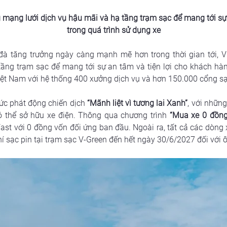
g mạng lưới dịch vụ hậu mãi và hạ tầng trạm sạc để mang tới sự
trong quá trình sử dụng xe
 tăng trưởng ngày càng mạnh mẽ hơn trong thời gian tới, Vin
ầng trạm sạc để mang tới sự an tâm và tiện lợi cho khách hàng
iệt Nam với hệ thống 400 xưởng dịch vụ và hơn 150.000 cổng sạ
hức phát động chiến dịch
 “Mãnh liệt vì tương lai Xanh”
, với những
 thể sở hữu xe điện. Thông qua chương trình 
“Mua xe 0 đồng
ast với 0 đồng vốn đối ứng ban đầu. Ngoài ra, tất cả các dòng 
í sạc pin tại trạm sạc V-Green đến hết ngày 30/6/2027 đối với ô