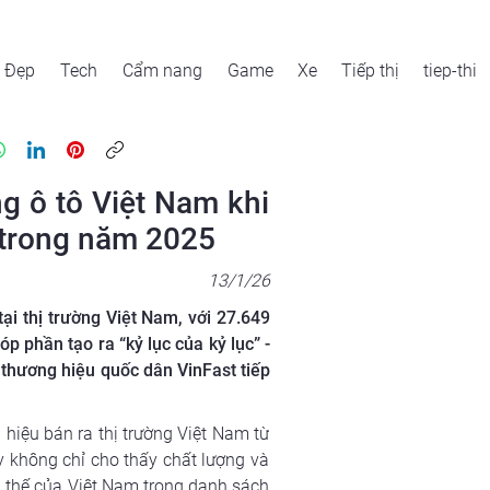
Đẹp
Tech
Cẩm nang
Game
Xe
Tiếp thị
tiep-thi
ng ô tô Việt Nam khi
g trong năm 2025
13/1/26
i thị trường Việt Nam, với 27.649
 phần tạo ra “kỷ lục của kỷ lục” -
 thương hiệu quốc dân VinFast tiếp
iệu bán ra thị trường Việt Nam từ 
 không chỉ cho thấy chất lượng và 
 thế của Việt Nam trong danh sách 