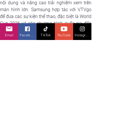
nội dung và nâng cao trải nghiệm xem trên 
màn hình lớn. Samsung hợp tác với VTVgo 
để đưa các sự kiện thể thao, đặc biệt là World 
Cup 2026 và các chương trình quốc gia đến 
gần hơn với mọi gia đình Việt. 
Email
Facebook
TikTok
YouTube
Instagram
Đồng thời, Samsung kết hợp cùng VieON 
mang đến kho nội dung giải trí đa dạng, hiện 
đại, cũng như hợp tác với FPT Play nhằm 