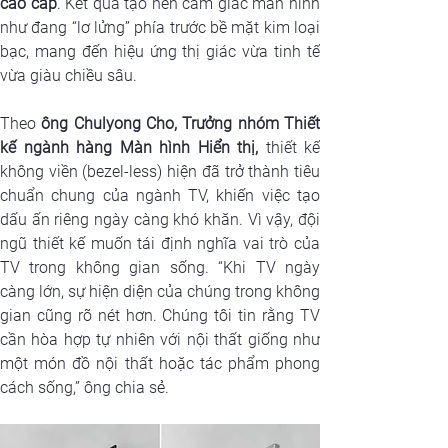
cao cấp
. Kết quả tạo nên cảm giác màn hình 
như đang “lơ lửng” phía trước bề mặt kim loại 
bạc, mang đến hiệu ứng thị giác vừa tinh tế 
vừa giàu chiều sâu.
Theo 
ông Chulyong Cho, Trưởng nhóm Thiết 
kế ngành hàng Màn hình Hiển thị,
 thiết kế 
không viền (bezel-less) hiện đã trở thành tiêu 
chuẩn chung của ngành TV, khiến việc tạo 
dấu ấn riêng ngày càng khó khăn. Vì vậy, đội 
ngũ thiết kế muốn tái định nghĩa vai trò của 
TV trong không gian sống. “Khi TV ngày 
càng lớn, sự hiện diện của chúng trong không 
gian cũng rõ nét hơn. Chúng tôi tin rằng TV 
cần hòa hợp tự nhiên với nội thất giống như 
một món đồ nội thất hoặc tác phẩm phong 
cách sống,” ông chia sẻ.