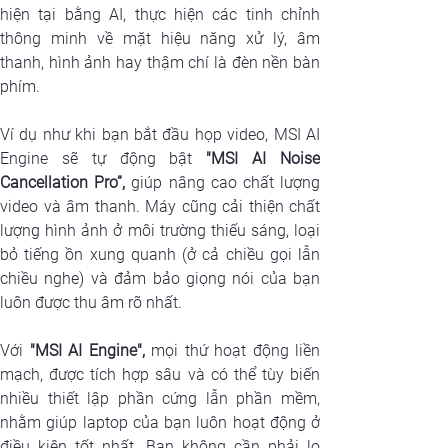
hiện tại bằng AI, thực hiện các tinh chỉnh 
thông minh về mặt hiệu năng xử lý, âm 
thanh, hình ảnh hay thậm chí là đèn nền bàn 
phím.
Ví dụ như khi bạn bắt đầu họp video, MSI AI 
Engine sẽ tự động bật 
"MSI AI Noise 
Cancellation Pro”,
 giúp nâng cao chất lượng 
video và âm thanh. Máy cũng cải thiện chất 
lượng hình ảnh ở môi trường thiếu sáng, loại 
bỏ tiếng ồn xung quanh (ở cả chiều gọi lẫn 
chiều nghe) và đảm bảo giọng nói của bạn 
luôn được thu âm rõ nhất.
Với 
"MSI AI Engine",
 mọi thứ hoạt động liền 
mạch, được tích hợp sâu và có thể tùy biến 
nhiều thiết lập phần cứng lẫn phần mềm, 
nhằm giúp laptop của bạn luôn hoạt động ở 
điều kiện tốt nhất. Bạn không cần phải lo 