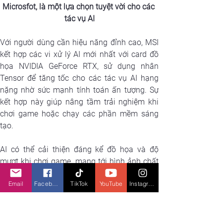
Microsfot, là một lựa chọn tuyệt vời cho các 
tác vụ AI
Với người dùng cần hiệu năng đỉnh cao, MSI 
kết hợp các vi xử lý AI mới nhất với card đồ 
họa NVIDIA GeForce RTX, sử dụng nhân 
Tensor để tăng tốc cho các tác vụ AI hạng 
nặng nhờ sức mạnh tính toán ấn tượng. Sự 
kết hợp này giúp nâng tầm trải nghiệm khi 
chơi game hoặc chạy các phần mềm sáng 
tạo.
AI có thể cải thiện đáng kể đồ họa và độ 
mượt khi chơi game, mang tới hình ảnh chất 
lượng cao hơn và trải nghiệm giải trí tốt hơn. 
Email
Facebook
TikTok
YouTube
Instagram
Hiệu năng ở mức này còn phù hợp cho các 
nhà phát triển AI, cho phép train và triển khai 
các mô hình dữ liệu lớn (LLM) để tạo ra các 
trợ lý AI độc đáo.