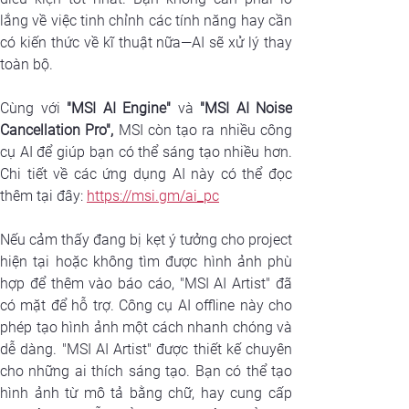
lắng về việc tinh chỉnh các tính năng hay cần 
có kiến thức về kĩ thuật nữa—AI sẽ xử lý thay 
toàn bộ.
Cùng với
 "MSI AI Engine"
 và 
"MSI AI Noise 
Cancellation Pro",
 MSI còn tạo ra nhiều công 
cụ AI để giúp bạn có thể sáng tạo nhiều hơn. 
Chi tiết về các ứng dụng AI này có thể đọc 
thêm tại đây: 
https://msi.gm/ai_pc
Nếu cảm thấy đang bị kẹt ý tưởng cho project 
hiện tại hoặc không tìm được hình ảnh phù 
hợp để thêm vào báo cáo, "MSI AI Artist" đã 
có mặt để hỗ trợ. Công cụ AI offline này cho 
phép tạo hình ảnh một cách nhanh chóng và 
dễ dàng. "MSI AI Artist" được thiết kế chuyên 
cho những ai thích sáng tạo. Bạn có thể tạo 
hình ảnh từ mô tả bằng chữ, hay cung cấp 