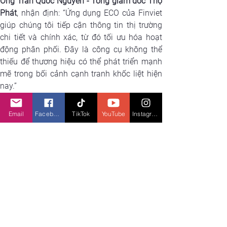
Ông Trần Quốc Nguyên - Tổng giám đốc Thọ 
Phát
, nhận định: “Ứng dụng ECO của Finviet 
giúp chúng tôi tiếp cận thông tin thị trường 
chi tiết và chính xác, từ đó tối ưu hóa hoạt 
động phân phối. Đây là công cụ không thể 
thiếu để thương hiệu có thể phát triển mạnh 
mẽ trong bối cảnh cạnh tranh khốc liệt hiện 
nay.”
Email
Facebook
TikTok
YouTube
Instagram
XHTT
X
em gì tiếp theo