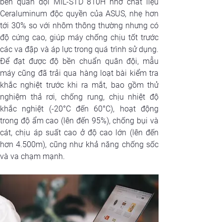
bền quân đội MIL-STD 810H nhờ chất liệu 
Ceraluminum độc quyền của ASUS, nhẹ hơn 
tới 30% so với nhôm thông thường nhưng có 
độ cứng cao, giúp máy chống chịu tốt trước 
các va đập và áp lực trong quá trình sử dụng. 
Để đạt được độ bền chuẩn quân đội, mẫu 
máy cũng đã trải qua hàng loạt bài kiểm tra 
khắc nghiệt trước khi ra mắt, bao gồm thử 
nghiệm thả rơi, chống rung, chịu nhiệt độ 
khắc nghiệt (-20°C đến 60°C), hoạt động 
trong độ ẩm cao (lên đến 95%), chống bụi và 
cát, chịu áp suất cao ở độ cao lớn (lên đến 
hơn 4.500m), cũng như khả năng chống sốc 
và va chạm mạnh.