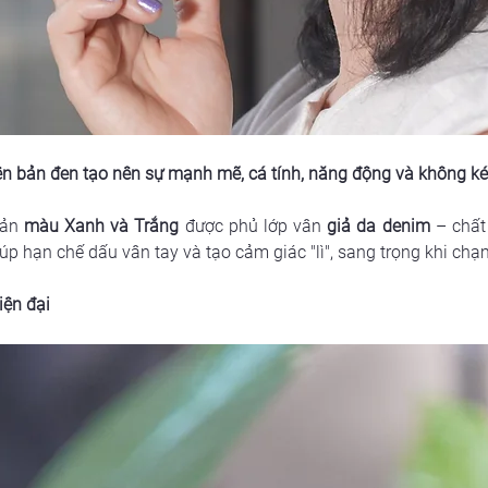
iên bản đen tạo nên sự mạnh mẽ, cá tính, năng động và không 
ản 
màu Xanh và Trắng
 được phủ lớp vân 
giả da denim
 – chất
úp hạn chế dấu vân tay và tạo cảm giác "lì", sang trọng khi chạ
ện đại