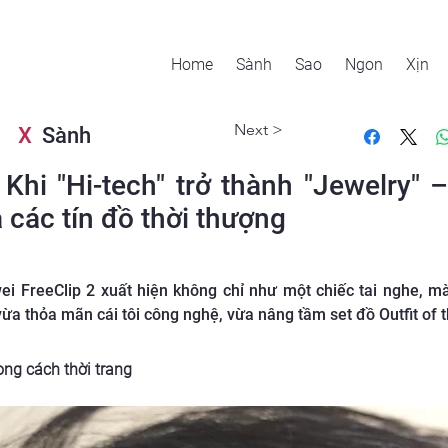
Home
Sành
Sao
Ngon
Xịn
Next >
X
Sành
 Khi "Hi-tech" trở thành "Jewelry" 
 các tín đồ thời thượng
wei FreeClip 2 xuất hiện không chỉ như một chiếc tai nghe, 
 thỏa mãn cái tôi công nghệ, vừa nâng tầm set đồ Outfit of the 
ong cách thời trang