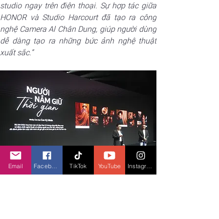
studio ngay trên điện thoại. Sự hợp tác giữa 
HONOR và Studio Harcourt đã tạo ra công 
nghệ Camera Al Chân Dung, giúp người dùng 
dễ dàng tạo ra những bức ảnh nghệ thuật 
xuất sắc.”
Email
Facebook
TikTok
YouTube
Instagram
Ông chia sẻ thêm: “
Chúng tôi kỳ vọng rằng 
HONOR 200 5G sẽ không chỉ thúc đẩy sự 
phát triển của thương hiệu HONOR tại Việt 