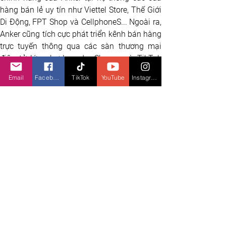
hàng bán lẻ uy tín như Viettel Store, Thế Giới 
Di Động, FPT Shop và CellphoneS... Ngoài ra, 
Anker cũng tích cực phát triển kênh bán hàng 
trực tuyến thông qua các sàn thương mại 
điện tử lớn như Lazada, Shopee và TikTok 
Shop.
Email
Facebook
TikTok
YouTube
Instagram
Ông Phạm Tiến Tuyền - Giám đốc Trung tâm 
Phân phối Viettel 
chia sẻ: “Chúng tôi tự hào 
là đối tác của Anker, mang đến cho khách 