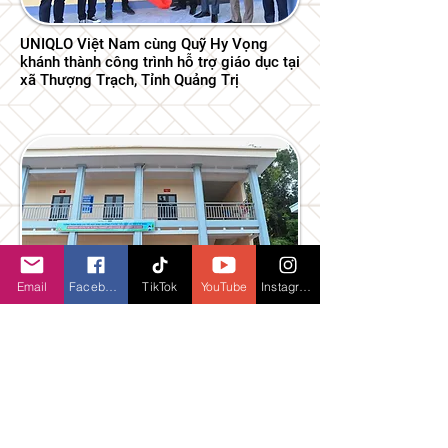
UNIQLO Việt Nam cùng Quỹ Hy Vọng
khánh thành công trình hỗ trợ giáo dục tại
xã Thượng Trạch, Tỉnh Quảng Trị
Email
Facebook
TikTok
YouTube
Instagram
UNIQLO cùng Tổ chức Plan International
khánh thành Nhà Bán Trú mới cho học
sinh Dân tộc thiểu số tại Tuyên Quang