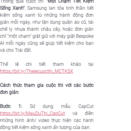
Thông qua cuộc thi 
"Một Chạm Tiết Kiệm 
Sống Xanh"
, Samsung lan tỏa tinh thần tiết 
kiệm sống xanh từ những hành động đơn 
giản mỗi ngày, như tận dụng quần áo cũ, tái 
chế ly nhựa thành chậu cây, hoặc đơn giản 
chỉ “một chạm” giặt giũ với máy giặt Bespoke 
AI mỗi ngày cũng sẽ giúp tiết kiệm cho bạn 
và cho Trái đất.
https://bit.ly/Thelecuocthi_MCTKSX
Cách thức tham gia cuộc thi với các bước 
đơn giản:
Bước 1:
https://bit.ly/MauDuThi_CapCut
 và điền 
những hình ảnh/ video thực hiện các hành 
động tiết kiệm sống xanh ấn tượng của bạn.