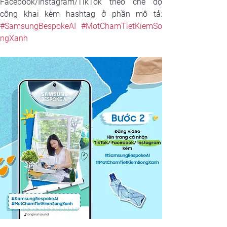
Facebook/Instagram/TikTok theo chế độ 
#SamsungBespokeAI
#MotChamTietKiemSo
ngXanh