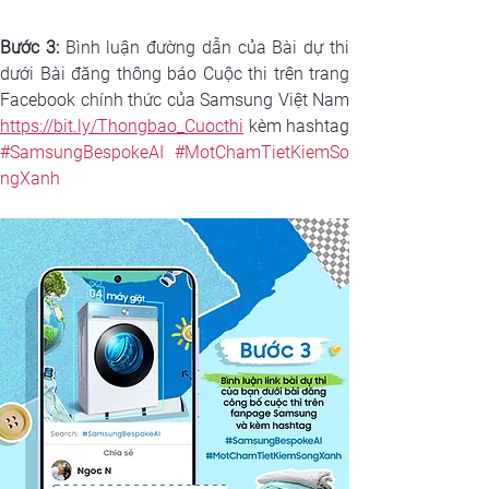
Bước 3:
 Bình luận đường dẫn của Bài dự thi 
dưới Bài đăng thông báo Cuộc thi trên trang 
https://bit.ly/Thongbao_Cuocthi
#SamsungBespokeAI
#MotChamTietKiemSo
ngXanh