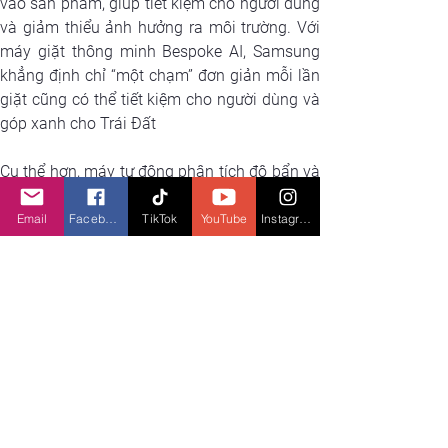
vào sản phẩm, giúp tiết kiệm cho người dùng 
và giảm thiểu ảnh hưởng ra môi trường. Với 
máy giặt thông minh Bespoke AI, Samsung 
khẳng định chỉ “một chạm” đơn giản mỗi lần 
giặt cũng có thể tiết kiệm cho người dùng và 
góp xanh cho Trái Đất
Cụ thể hơn, máy tự động phân tích độ bẩn và 
chất liệu sợi vải, từ đó điều chỉnh lượng nước 
giặt và chu trình giặt phù hợp, giặt sạch hoàn 
Email
Facebook
TikTok
YouTube
Instagram
hảo, đồng thời tiết kiệm nước giặt xả và bảo 
vệ vải tốt hơn 45%. Kích hoạt chế độ AI 
Energy qua ứng dụng SmartThings, người 
dùng có thể tiết kiệm đến 70% điện năng cho 
máy giặt. Ngoài ra, với chu trình Less 
Microfiber lần đầu có mặt trên Bespoke AI, 
mỗi lần giặt giúp giảm thiểu 54% vi nhựa ra 
đại dương. Máy giặt được trang bị động cơ 
Digital Inverter bền bỉ, cam kết bảo hành 20 