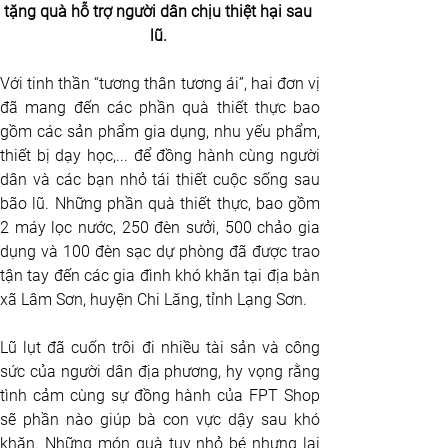
tặng quà hỗ trợ người dân chịu thiệt hại sau 
lũ. 
Với tinh thần “tương thân tương ái”, hai đơn vị 
đã mang đến các phần quà thiết thực bao 
gồm các sản phẩm gia dụng, nhu yếu phẩm, 
thiết bị dạy học,... để đồng hành cùng người 
dân và các bạn nhỏ tái thiết cuộc sống sau 
bão lũ. Những phần quà thiết thực, bao gồm 
2 máy lọc nước, 250 đèn sưởi, 500 chảo gia 
dụng và 100 đèn sạc dự phòng đã được trao 
tận tay đến các gia đình khó khăn tại địa bàn 
xã Lâm Sơn, huyện Chi Lăng, tỉnh Lạng Sơn.
Lũ lụt đã cuốn trôi đi nhiều tài sản và công 
sức của người dân địa phương, hy vọng rằng 
tình cảm cùng sự đồng hành của FPT Shop 
sẽ phần nào giúp bà con vực dậy sau khó 
khăn. Những món quà tuy nhỏ bé nhưng lại 