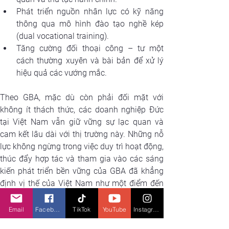
Phát triển nguồn nhân lực có kỹ năng 
thông qua mô hình đào tạo nghề kép 
(dual vocational training).
Tăng cường đối thoại công – tư một 
cách thường xuyên và bài bản để xử lý 
hiệu quả các vướng mắc.
Theo GBA, mặc dù còn phải đối mặt với 
không ít thách thức, các doanh nghiệp Đức 
tại Việt Nam vẫn giữ vững sự lạc quan và 
cam kết lâu dài với thị trường này. Những nỗ 
lực không ngừng trong việc duy trì hoạt động, 
thúc đẩy hợp tác và tham gia vào các sáng 
kiến phát triển bền vững của GBA đã khẳng 
định vị thế của Việt Nam như một điểm đến 
đầu tư chiến lược. Với môi trường chính trị ổn 
định, nền kinh tế đang phát triển mạnh mẽ và 
Email
Facebook
TikTok
YouTube
Instagram
các cải cách trong chính sách đầu tư, Việt 