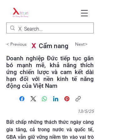
< Previous
Next>
X
Cẩm nang
Doanh nghiệp Đức tiếp tục gắn
bó mạnh mẽ, khả năng thích
ứng chiến lược và cam kết dài
hạn đối với nền kinh tế năng
động của Việt Nam
13/5/25
Bất chấp những thách thức ngày càng
gia tăng, cả trong nước và quốc tế,
GBA vẫn giữ vững niềm tin vào vai trò