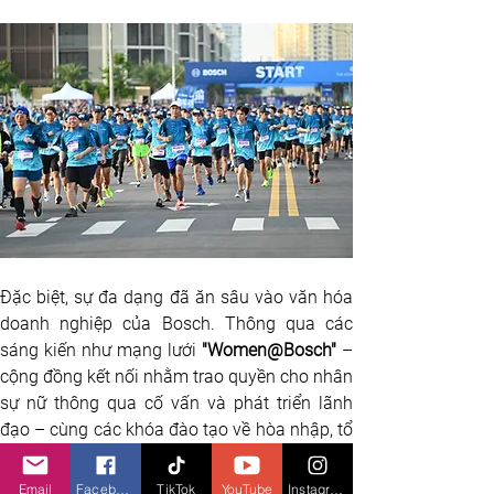
Đặc biệt, sự đa dạng đã ăn sâu vào văn hóa 
doanh nghiệp của Bosch. Thông qua các 
sáng kiến như mạng lưới 
"Women@Bosch"
 – 
cộng đồng kết nối nhằm trao quyền cho nhân 
sự nữ thông qua cố vấn và phát triển lãnh 
đạo – cùng các khóa đào tạo về hòa nhập, tổ 
chức tích cực thúc đẩy bình đẳng giới và tạo 
ra một không gian nơi mọi tiếng nói đều được 
Email
Facebook
TikTok
YouTube
Instagram