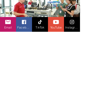
Email
Facebook
TikTok
YouTube
Instagram
Trong năm 2024, Bosch ghi nhận sự tăng 
trưởng lợi nhuận tích cực tại khu vực Đông 
Nam Á. Tổng doanh thu thuần đạt 2,35 tỷ 
euro, bao gồm doanh thu từ các công ty 
không hợp nhất và các giao dịch nội bộ với 
công ty liên kết, tăng 17,8% so với cùng kỳ 
năm trước. Doanh thu hợp nhất từ các bên 
thứ ba trong khu vực đạt 1,15 tỷ euro. Động 
lực tăng trưởng đến từ mảng Công nghệ Di 
chuyển (Mobility) và Phụ tùng Ô tô (Mobility 
Aftermarket) tại Indonesia và Malaysia, cùng 
với nhu cầu mạnh mẽ đối với thiết bị gia 