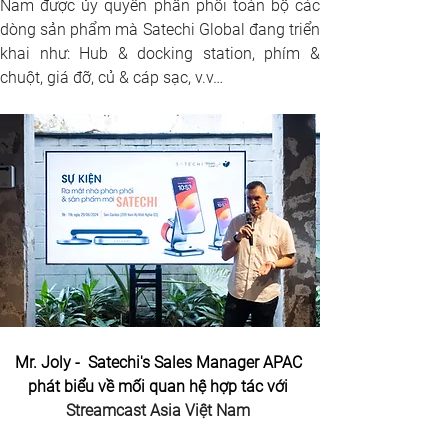
Nam được ủy quyền phân phối toàn bộ các 
dòng sản phẩm mà Satechi Global đang triển 
khai như: Hub & docking station, phím & 
chuột, giá đỡ, củ & cáp sạc, v.v…
Mr. Joly -  Satechi's Sales Manager APAC 
phát biểu về mối quan hệ hợp tác với 
Streamcast Asia Việt Nam