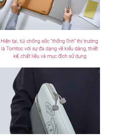
Hiện tại, túi chống sốc “thống lĩnh” thị trường 
là Tomtoc với sự đa dạng về kiểu dáng, thiết 
kế, chất liệu và mục đích sử dụng