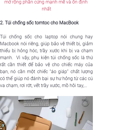
mở rộng phần cứng mạnh mẽ và ổn định 
nhất
2. Túi chống sốc tomtoc cho MacBook 
Túi chống sốc cho laptop nói chung hay 
Macbook nói riêng, giúp bảo vệ thiết bị, giảm 
thiểu bị hỏng hóc, trầy xước khi bị va chạm 
mạnh.  Vì vậy, phụ kiện túi chống sốc là thứ 
rất cần thiết để bảo vệ cho chiếc máy của 
bạn, nó cần một chiếc “áo giáp” chất lượng 
có thể giúp nó đánh bại sự hư hỏng từ các cú 
va chạm, rơi rớt, vết trầy xước, mồ hôi tay,…