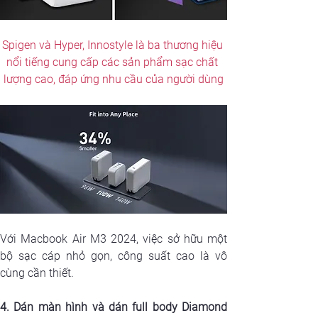
Spigen và Hyper, Innostyle là ba thương hiệu 
nổi tiếng cung cấp các sản phẩm sạc chất 
lượng cao, đáp ứng nhu cầu của người dùng
Với Macbook Air M3 2024, việc sở hữu một 
bộ sạc cáp nhỏ gọn, công suất cao là vô 
cùng cần thiết.
4. Dán màn hình và dán full body Diamond 