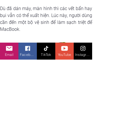
Dù đã dán máy, màn hình thì các vết bẩn hay 
bụi vẫn có thể xuất hiện. Lúc này, người dùng 
cần đến một bộ vệ sinh để làm sạch triệt để 
MacBook.
Email
Facebook
TikTok
YouTube
Instagram
Cleanning của Innostyle có thể sử dụng 
thoải mái trên tất cả các màn hình và bề 