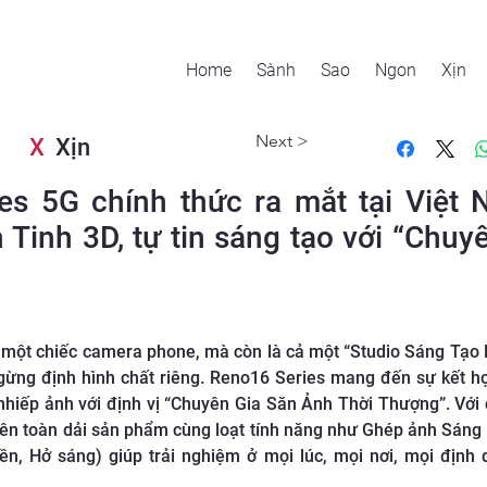
Home
Sành
Sao
Ngon
Xịn
Next >
X
Xịn
s 5G chính thức ra mắt tại Việt N
 Tinh 3D, tự tin sáng tạo với “Chuy
 một chiếc camera phone, mà còn là cả một “Studio Sáng Tạo
gừng định hình chất riêng. Reno16 Series mang đến sự kết h
nhiếp ảnh với định vị “Chuyên Gia Săn Ảnh Thời Thượng”. Với 
rên toàn dải sản phẩm cùng loạt tính năng như Ghép ảnh Sán
n, Hở sáng) giúp trải nghiệm ở mọi lúc, mọi nơi, mọi định 