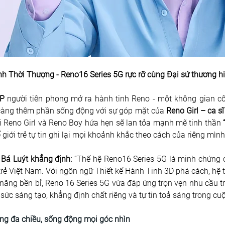
h Thời Thượng - Reno16 Series 5G rực rỡ cùng Đại sứ thương 
TP
 người tiên phong mở ra hành tinh Reno - một không gian c
 càng thêm phần sống động với sự góp mặt của 
Reno Girl – ca 
 Reno Girl và Reno Boy hứa hẹn sẽ lan tỏa mạnh mẽ tinh thần 
iới trẻ tự tin ghi lại mọi khoảnh khắc theo cách của riêng mình.
Bá Luýt khẳng định:
 “Thế hệ Reno16 Series 5G là minh chứng 
rẻ Việt Nam. Với ngôn ngữ Thiết kế Hành Tinh 3D phá cách, hệ t
 năng bền bỉ, Reno 16 Series 5G vừa đáp ứng trọn vẹn nhu cầu t
c sáng tạo, khẳng định chất riêng và tự tin toả sáng trong cuộ
ng đa chiều, sống động mọi góc nhìn