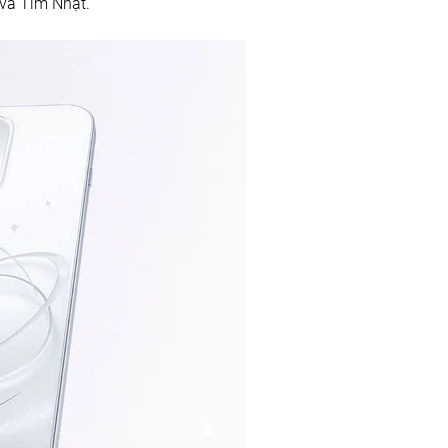
 và Tím Nhạt.