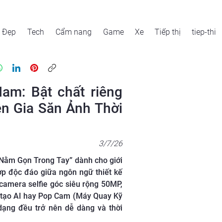
Đẹp
Tech
Cẩm nang
Game
Xe
Tiếp thị
tiep-thi
am: Bật chất riêng
ên Gia Săn Ảnh Thời
3/7/26
 Nằm Gọn Trong Tay” dành cho giới
ợp độc đáo giữa ngôn ngữ thiết kế
camera selfie góc siêu rộng 50MP,
g tạo AI hay Pop Cam (Máy Quay Kỹ
dạng đều trở nên dễ dàng và thời