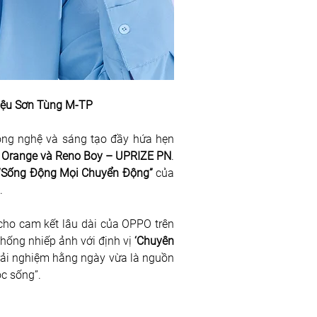
hiệu Sơn Tùng M-TP
ông nghệ và sáng tạo đầy hứa hẹn 
sĩ Orange và Reno Boy – UPRIZE PN
. 
“Sống Động Mọi Chuyển Động”
 của 
  
cho cam kết lâu dài của OPPO trên 
hống nhiếp ảnh với định vị 
‘Chuyên 
rải nghiệm hằng ngày vừa là nguồn 
c sống”. 