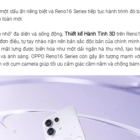
ột dấu ấn riêng biệt và Reno16 Series tiếp tục hành trình đó 
 toàn mới.
 nhỏ" đa diện và sống động, 
Thiết kế Hành Tinh 3D
 trên Reno
n đơn điệu, tự tay nhào nặn nên bản sắc độc bản của chính mình
h, mặt lưng được biến hóa như một dải ngân hà thu nhỏ, tạo hi
n và ánh sáng. OPPO Reno16 Series còn gây ấn tượng mạnh vớ
n với cụm camera giúp tối ưu cảm giác cầm nắm và chống bám 