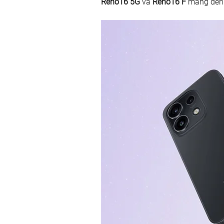
Reno16 5G
 và 
Reno16 F
 mang đến 