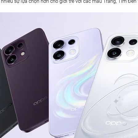
nhiều sự lựa chọn hơn cho giới trẻ với các màu Trắng, Tím Đen