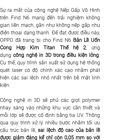
Sự ra mắt của công nghệ Nếp Gấp Vô Hình 
trên Find N6 mang đến trải nghiệm không 
gian liền mạch, gần như không nếp gấp như 
điện thoại dạng thanh. Để đạt được điều này, 
OPPO đã trang bị cho Find N6 
Bản Lề Uốn 
Cong Hợp Kim Titan Thế hệ 2
, ứng 
dụng
 công nghệ in 3D trong điều kiện lỏng
. 
Cụ thể, quy trình sản xuất sử dụng hệ thống 
quét laser có độ chính xác cao nhằm phát 
hiện các sai lệch nhỏ nhất trên bề mặt linh 
kiện. 
Công nghệ in 3D sẽ phủ các giọt polymer 
nhạy sáng vào những khu vực cần thiết và 
mỗi lớp sẽ được cố định bằng tia UV. Thông 
qua quy trình xử lý nhiều bước nhằm tối ưu 
cấu trúc bản lề, 
sai lệch độ cao của bản lề 
được giảm đáng kể chỉ còn 0,05 mm so với 