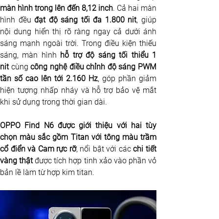
màn hình trong lên đến 8,12 inch
. Cả hai màn 
hình đều
 đạt độ sáng tối đa 1.800 nit
, giúp 
nội dung hiển thị rõ ràng ngay cả dưới ánh 
sáng mạnh ngoài trời. Trong điều kiện thiếu 
sáng, màn hình 
hỗ trợ độ sáng tối thiểu 1 
nit
 cùng 
công nghệ điều chỉnh độ sáng PWM 
tần số cao lên tới 2.160 Hz
, góp phần giảm 
hiện tượng nhấp nháy và hỗ trợ bảo vệ mắt 
khi sử dụng trong thời gian dài.
OPPO Find N6 được giới thiệu với hai tùy 
chọn màu sắc gồm Titan với tông màu trầm 
cổ điển và Cam rực rỡ
, nổi bật với các 
chi tiết 
vàng thật 
được tích hợp tinh xảo vào phần vỏ 
bản lề làm từ hợp kim titan.