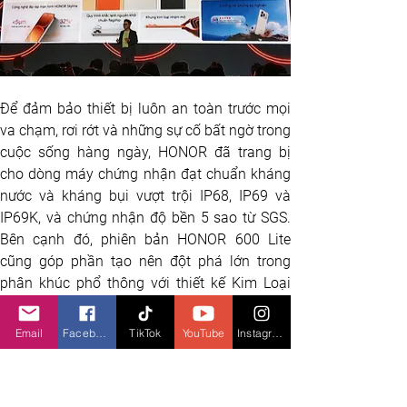
Để đảm bảo thiết bị luôn an toàn trước mọi 
va chạm, rơi rớt và những sự cố bất ngờ trong 
cuộc sống hàng ngày, HONOR đã trang bị 
cho dòng máy chứng nhận đạt chuẩn kháng 
nước và kháng bụi vượt trội IP68, IP69 và 
IP69K, và chứng nhận độ bền 5 sao từ SGS. 
Bên cạnh đó, phiên bản HONOR 600 Lite 
cũng góp phần tạo nên đột phá lớn trong 
phân khúc phổ thông với thiết kế Kim Loại 
Nguyên Khối (Metal-forged Unibody Design) 
với bộ khung kim loại vững chắc giúp 
Email
Facebook
TikTok
YouTube
Instagram
HONOR 600 Lite đạt độ mỏng ấn tượng 
7.34mm nhưng vẫn bền bỉ vượt trội, chịu lực 
rơi từ độ cao lên đến 1,8 mét.