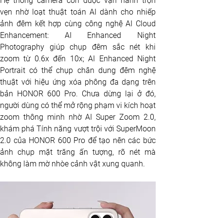
Hệ thống camera còn được vận hành trọn 
vẹn nhờ loạt thuật toán AI dành cho nhiếp 
ảnh đêm kết hợp cùng công nghệ AI Cloud 
Enhancement: AI Enhanced Night 
Photography giúp chụp đêm sắc nét khi 
zoom từ 0.6x đến 10x; AI Enhanced Night 
Portrait có thể chụp chân dung đêm nghệ 
thuật với hiệu ứng xóa phông đa dạng trên 
bản HONOR 600 Pro. Chưa dừng lại ở đó, 
người dùng có thể mở rộng phạm vi kích hoạt 
zoom thông minh nhờ AI Super Zoom 2.0, 
khám phá Tính năng vượt trội với SuperMoon 
2.0 của HONOR 600 Pro để tạo nên các bức 
ảnh chụp mặt trăng ấn tượng, rõ nét mà 
không làm mờ nhòe cảnh vật xung quanh.