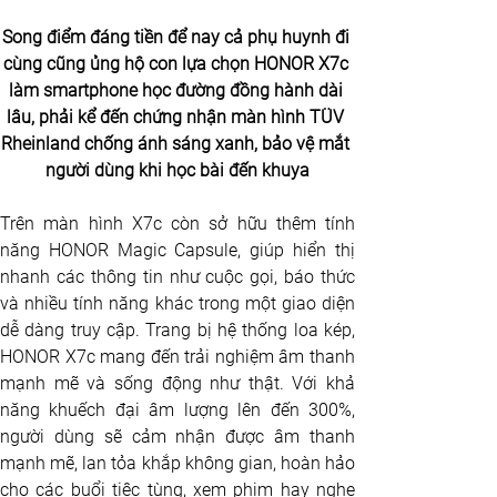
Song điểm đáng tiền để nay cả phụ huynh đi 
cùng cũng ủng hộ con lựa chọn HONOR X7c 
làm smartphone học đường đồng hành dài 
lâu, phải kể đến chứng nhận màn hình TÜV 
Rheinland chống ánh sáng xanh, bảo vệ mắt 
người dùng khi học bài đến khuya
Trên màn hình X7c còn sở hữu thêm tính 
năng HONOR Magic Capsule, giúp hiển thị 
nhanh các thông tin như cuộc gọi, báo thức 
và nhiều tính năng khác trong một giao diện 
dễ dàng truy cập. Trang bị hệ thống loa kép, 
HONOR X7c mang đến trải nghiệm âm thanh 
mạnh mẽ và sống động như thật. Với khả 
năng khuếch đại âm lượng lên đến 300%, 
người dùng sẽ cảm nhận được âm thanh 
mạnh mẽ, lan tỏa khắp không gian, hoàn hảo 
cho các buổi tiệc tùng, xem phim hay nghe 