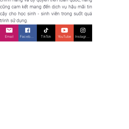
cũng cam kết mang đến dịch vụ hậu mãi tin 
cậy cho học sinh - sinh viên trong suốt quá 
trình sử dụng.
Email
Facebook
TikTok
YouTube
Instagram
Chương trình khuyến mãi độc quyền trên 
ASUS e-store dành cho HSSV và giáo viên, 
giảm giá đến 15% tất cả sản phẩm laptop 