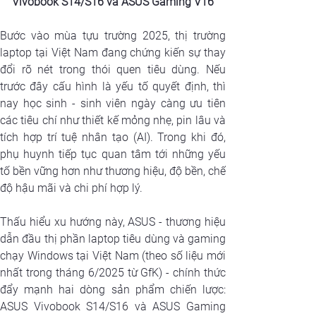
Vivobook S14/S16 và ASUS Gaming V16
Bước vào mùa tựu trường 2025, thị trường 
laptop tại Việt Nam đang chứng kiến sự thay 
đổi rõ nét trong thói quen tiêu dùng. Nếu 
trước đây cấu hình là yếu tố quyết định, thì 
nay học sinh - sinh viên ngày càng ưu tiên 
các tiêu chí như thiết kế mỏng nhẹ, pin lâu và 
tích hợp trí tuệ nhân tạo (AI). Trong khi đó, 
phụ huynh tiếp tục quan tâm tới những yếu 
tố bền vững hơn như thương hiệu, độ bền, chế 
độ hậu mãi và chi phí hợp lý.
Thấu hiểu xu hướng này, ASUS - thương hiệu 
dẫn đầu thị phần laptop tiêu dùng và gaming 
chạy Windows tại Việt Nam (theo số liệu mới 
nhất trong tháng 6/2025 từ GfK) - chính thức 
đẩy mạnh hai dòng sản phẩm chiến lược: 
ASUS Vivobook S14/S16 và ASUS Gaming 