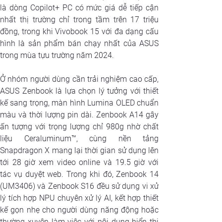
là dòng Copilot+ PC có mức giá dễ tiếp cận 
nhất thị trường chỉ trong tầm trên 17 triệu 
đồng, trong khi Vivobook 15 với đa dạng cấu 
hình là sản phẩm bán chạy nhất của ASUS 
trong mùa tựu trường năm 2024.
Ở nhóm người dùng cần trải nghiệm cao cấp, 
ASUS Zenbook là lựa chọn lý tưởng với thiết 
kế sang trọng, màn hình Lumina OLED chuẩn 
màu và thời lượng pin dài. Zenbook A14 gây 
ấn tượng với trọng lượng chỉ 980g nhờ chất 
liệu Ceraluminum™, cùng nền tảng 
Snapdragon X mang lại thời gian sử dụng lên 
tới 28 giờ xem video online và 19.5 giờ với 
tác vụ duyệt web. Trong khi đó, Zenbook 14 
(UM3406) và Zenbook S16 đều sử dụng vi xử 
lý tích hợp NPU chuyên xử lý AI, kết hợp thiết 
kế gọn nhẹ cho người dùng năng động hoặc 
thường xuyên làm việc với nội dung hiển thị 