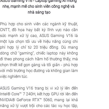
ASUS Gaming V16 - Laptop gaming AI mỏng 
nhẹ, mạnh mẽ cho sinh viên công nghệ và 
nhà sáng tạo
Phù hợp cho sinh viên các ngành kỹ thuật, 
CNTT, đồ họa hay bất kỳ lĩnh vực nào cần 
sức mạnh xử lý cao, ASUS Gaming V16 là 
một lựa chọn tối ưu về hiệu năng cùng chi 
phí hợp lý chỉ từ 20 triệu đồng. Dù mang 
dòng chữ “gaming”, chiếc laptop này không 
đi theo phong cách hầm hố thường thấy, mà 
chọn thiết kế gọn gàng và tối giản - phù hợp 
với môi trường học đường và không gian làm 
việc nghiêm túc. 
ASUS Gaming V16 trang bị vi xử lý lên đến 
Intel® Core™ 7 240H, kết hợp GPU rời lên đến 
NVIDIA® GeForce RTX™ 5060, mang lại khả 
năng xử lý vượt trội cho các tác vụ học tập, 