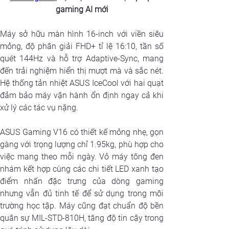
gaming AI mới
Máy sở hữu màn hình 16-inch với viền siêu 
mỏng, độ phân giải FHD+ tỉ lệ 16:10, tần số 
quét 144Hz và hỗ trợ Adaptive-Sync, mang 
đến trải nghiệm hiển thị mượt mà và sắc nét. 
Hệ thống tản nhiệt ASUS IceCool với hai quạt 
đảm bảo máy vận hành ổn định ngay cả khi 
xử lý các tác vụ nặng.
ASUS Gaming V16 có thiết kế mỏng nhẹ, gọn 
gàng với trọng lượng chỉ 1.95kg, phù hợp cho 
việc mang theo mỗi ngày. Vỏ máy tông đen 
nhám kết hợp cùng các chi tiết LED xanh tạo 
điểm nhấn đặc trưng của dòng gaming 
nhưng vẫn đủ tinh tế để sử dụng trong môi 
trường học tập. Máy cũng đạt chuẩn độ bền 
quân sự MIL-STD-810H, tăng độ tin cậy trong 