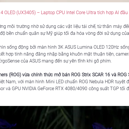
 OLED (UX3405) – Laptop CPU Intel Core Ultra tích hợp AI đầu t
ững môi trường nhờ sử dụng các vật liệu tái chế, từ thân máy đ
độ bền chuẩn quân sự Mỹ giúp tối đa hóa vòng đời sử dụng của t
hìn sống động bởi màn hình 3K ASUS Lumina OLED 120Hz sống 
 kết hợp tính năng đăng nhập bằng khuôn mặt thuận tiện, camer
 ErgoSense của ASUS mang đến sự yên tĩnh khi gõ phím.
ers (ROG) vừa chính thức mở bán ROG Strix SCAR 16 và ROG S
Việt Nam, với màn hình Mini LED chuẩn ROG Nebula HDR tuyệt đ
sor và GPU NVIDIA GeForce RTX 4080/4090 công suất TGP tối đa 