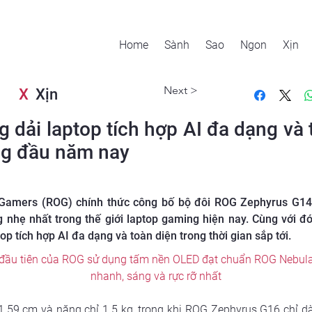
Home
Sành
Sao
Ngon
Xịn
Next >
X
Xịn
dải laptop tích hợp AI đa dạng và 
ng đầu năm nay
 Gamers (ROG) chính thức công bố bộ đôi ROG Zephyrus G1
ng nhẹ nhất trong thế giới laptop gaming hiện nay. Cùng vớ
p tích hợp AI đa dạng và toàn diện trong thời gian sắp tới.
 đầu tiên của ROG sử dụng tấm nền OLED đạt chuẩn ROG Nebula D
nhanh, sáng và rực rỡ nhất
.59 cm và nặng chỉ 1.5 kg, trong khi ROG Zephyrus G16 chỉ dà