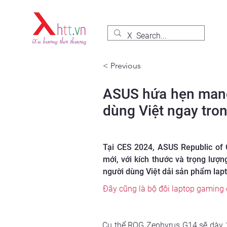
< Previous
ASUS hứa hẹn mang 
dùng Việt ngay tro
Tại CES 2024, ASUS Republic of
mới, với kích thước và trọng lượ
người dùng Việt dải sản phẩm lapto
Đây cũng là bộ đôi laptop gaming
Cụ thể ROG Zephyrus G14 sẽ dày 1