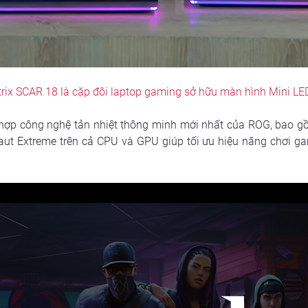
rix SCAR 18 là cặp đôi laptop gaming sở hữu màn hình Mini LED
hợp công nghệ tản nhiệt thông minh mới nhất của ROG, bao gồm
aut Extreme trên cả CPU và GPU giúp tối ưu hiệu năng chơi gam