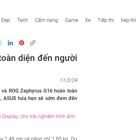
Đẹp
Tech
Cẩm nang
Game
Xe
Tiếp thị
tiep-thi
toàn diện đến người
11/2/24
4 và ROG Zephyrus G16 hoàn toàn
i đó, ASUS hứa hẹn sẽ sớm đem đến
isplay, cho trải nghiệm hình ảnh 
y 1.49 cm và nặng chỉ 1.85 kg. 
Dự 