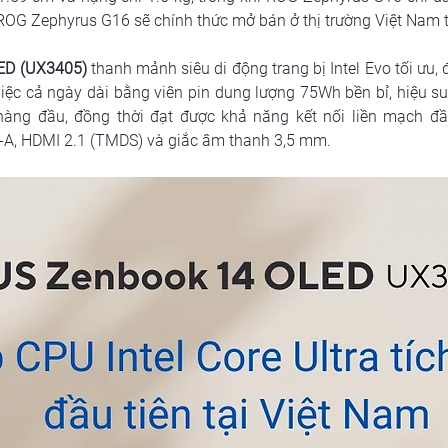
ROG Zephyrus G16 sẽ chính thức mở bán ở thị trường Việt Nam 
ED (UX3405) 
thanh mảnh siêu di động trang bị Intel Evo tối ưu, 
ệc cả ngày dài bằng viên pin dung lượng 75Wh bền bỉ, hiệu suấ
 hàng đầu, đồng thời đạt được khả năng kết nối liền mạch đ
e-A, HDMI 2.1 (TMDS) và giắc âm thanh 3,5 mm.