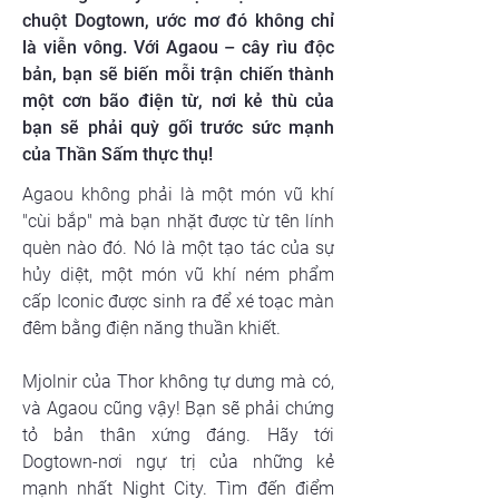
chuột Dogtown, ước mơ đó không chỉ
là viễn vông. Với Agaou – cây rìu độc
bản, bạn sẽ biến mỗi trận chiến thành
một cơn bão điện từ, nơi kẻ thù của
bạn sẽ phải quỳ gối trước sức mạnh
của Thần Sấm thực thụ!
Agaou không phải là một món vũ khí 
"cùi bắp" mà bạn nhặt được từ tên lính 
quèn nào đó. Nó là một tạo tác của sự 
hủy diệt, một món vũ khí ném phẩm 
cấp Iconic được sinh ra để xé toạc màn 
đêm bằng điện năng thuần khiết.
Mjolnir của Thor không tự dưng mà có, 
và Agaou cũng vậy! Bạn sẽ phải chứng 
tỏ bản thân xứng đáng. Hãy tới 
Dogtown-nơi ngự trị của những kẻ 
mạnh nhất Night City. Tìm đến điểm 