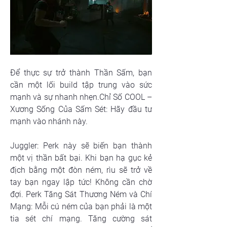
Để thực sự trở thành Thần Sấm, bạn 
cần một lối build tập trung vào sức 
mạnh và sự nhanh nhẹn.Chỉ Số COOL – 
Xương Sống Của Sấm Sét: Hãy đầu tư 
mạnh vào nhánh này.
Juggler: Perk này sẽ biến bạn thành 
một vị thần bất bại. Khi bạn hạ gục kẻ 
địch bằng một đòn ném, rìu sẽ trở về 
tay bạn ngay lập tức! Không cần chờ 
đợi. Perk Tăng Sát Thương Ném và Chí 
Mạng: Mỗi cú ném của bạn phải là một 
tia sét chí mạng. Tăng cường sát 