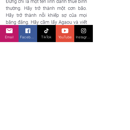
Đừng chỉ là một tên lính đánh thuê bình 
thường. Hãy trở thành một cơn bão. 
Hãy trở thành nỗi khiếp sợ của mọi 
băng đảng. Hãy cầm lấy Agaou và viết 
lại luật lệ của chính mình bằng sấm sét 
và lửa điện!
Email
Facebook
TikTok
YouTube
Instagram
xuhuonggaming
X
em gì tiếp theo