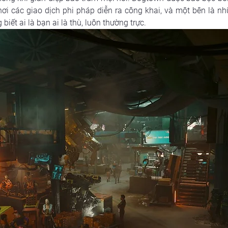
nơi các giao dịch phi pháp diễn ra công khai, và một bên là n
iết ai là bạn ai là thù, luôn thường trực.