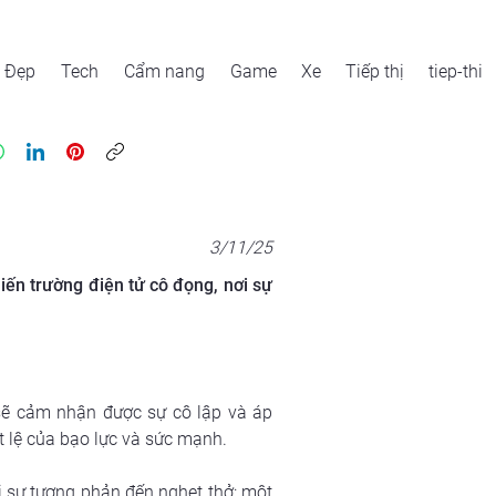
Đẹp
Tech
Cẩm nang
Game
Xe
Tiếp thị
tiep-thi
7
3/11/25
iến trường điện tử cô đọng, nơi sự
sẽ cảm nhận được sự cô lập và áp 
 lệ của bạo lực và sức mạnh.
 sự tương phản đến nghẹt thở: một 