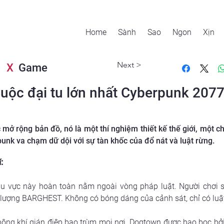
Home
Sành
Sao
Ngon
Xịn
Next >
X
Game
Cuộc đại tu lớn nhất Cyberpunk 207
mở rộng bản đồ, nó là một thí nghiệm thiết kế thế giới, một ch
nk va chạm dữ dội với sự tàn khốc của đổ nát và luật rừng.
:
hu vực này hoàn toàn nằm ngoài vòng pháp luật. Người chơi 
 lượng BARGHEST. Không có bóng dáng của cảnh sát, chỉ có luật
hông khí gián điệp bao trùm mọi nơi. Dogtown được bao bọc bởi