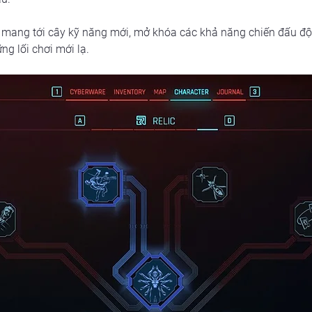
 mang tới cây kỹ năng mới, mở khóa các khả năng chiến đấu đột
g lối chơi mới lạ.