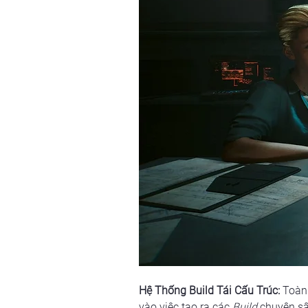
Hệ Thống Build Tái Cấu Trúc:
 Toàn
vào việc tạo ra các 
Build
 chuyên s