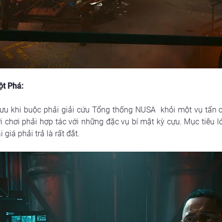
ột Phá:
u khi buộc phải giải cứu Tổng thống NUSA  khỏi một vụ tấn c
 chơi phải hợp tác với những đặc vụ bí mật kỳ cựu. Mục tiêu lớ
giá phải trả là rất đắt.