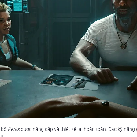
 bộ 
Perks
 được nâng cấp và thiết kế lại hoàn toàn. Các kỹ năng
âu.