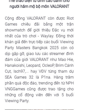
Thể thao điện tử đỉnh cao dành cho 
người hâm mộ bộ môn VALORANT
Cộng đồng VALORANT còn được Riot 
Games chiêu đãi bằng một trận 
showmatch để giới thiệu Đặc vụ mới 
nhất của trò chơi - Waylay. Đồng thời 
khán giả đến trực tiếp các buổi Viewing 
Party Masters Bangkok 2025 còn có 
dịp gặp gỡ, giao lưu các streamer đình 
đám của giới VALORANT như Mao Hie, 
Hanakoishi, Leopard, OcleoP, Brim Cánh 
Cụt, Isch97,... hay VĐV từng tham dự 
SEA Games 32 là P1na. Hàng trăm 
phần quà độc đáo, trending đến từ NPH 
VNGGames cũng được trao tặng cho 
những cổ động viên đến với 5 buổi 
Viewing Party.