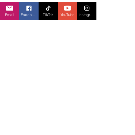
giải đấu phòng máy Cypher in Cyber 
trước đó. Đây là động lực để 
Email
Facebook
TikTok
YouTube
Instagram
VNGGames tiếp tục cố gắng tạo ra 
những sân chơi Esports hấp dẫn cho 
người chơi và là nền tảng để phát triển 
thị trường Thể thao điện tử của Việt 
Nam, đưa các vận động viên và đội 
tuyển Thể thao điện tử xuất sắc nhất 
của Việt Nam đến với các đấu trường 
quốc tế, song song việc tìm kiếm cơ hội 
để mang những giải Thể thao điện tử 
hấp dẫn nhất đến với cộng đồng Việt 
Nam.
xu hướng gaming
X
em gì tiếp theo