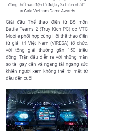
đồng thể thao điện tử được yêu thích nhất” 
tại Gala Vietnam Game Awards
Giải đấu Thể thao điện tử Bộ môn 
Battle Teams 2 (Truy Kích PC) do VTC 
Mobile phối hợp cùng Hội thể thao điện 
tử giải trí Việt Nam (VIRESA) tổ chức, 
với tổng giải thưởng gần 150 triệu 
đồng. Trận đấu diễn ra với những màn 
so tài gay cấn và ngang tài ngang sức 
khiến người xem không thể rời mắt từ 
đầu đến cuối. 