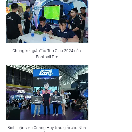
Chung kết giải đấu Top Club 2024 của 
Football Pro
Bình luận viên Quang Huy trao giải cho Nhà 