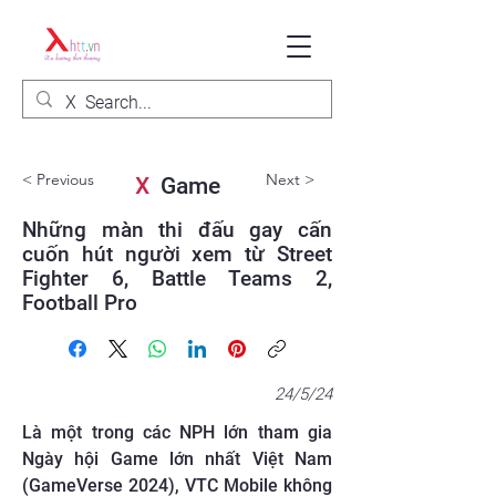
< Previous
Next >
X
Game
Những màn thi đấu gay cấn
cuốn hút người xem từ Street
Fighter 6, Battle Teams 2,
Football Pro
24/5/24
Là một trong các NPH lớn tham gia
Ngày hội Game lớn nhất Việt Nam
(GameVerse 2024), VTC Mobile không