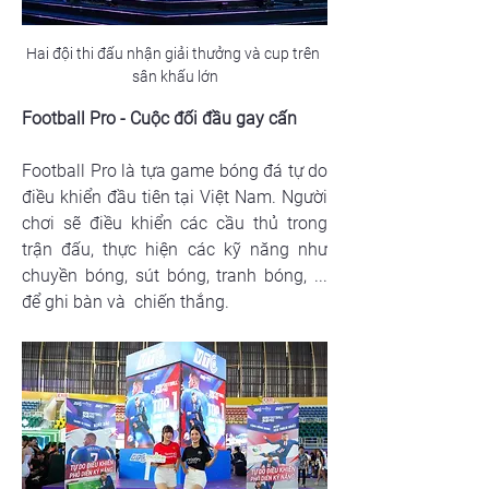
Hai đội thi đấu nhận giải thưởng và cup trên 
sân khấu lớn
Football Pro - Cuộc đối đầu gay cấn
Football Pro là tựa game bóng đá tự do 
điều khiển đầu tiên tại Việt Nam. Người 
chơi sẽ điều khiển các cầu thủ trong 
trận đấu, thực hiện các kỹ năng như 
chuyền bóng, sút bóng, tranh bóng, ... 
để ghi bàn và  chiến thắng.