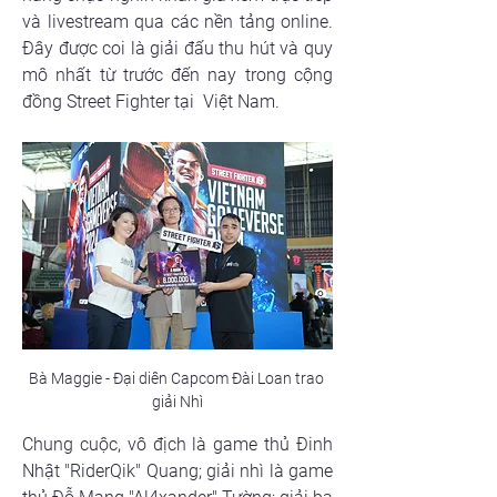
và livestream qua các nền tảng online. 
Đây được coi là giải đấu thu hút và quy 
mô nhất từ trước đến nay trong cộng 
đồng Street Fighter tại  Việt Nam. 
Bà Maggie - Đại diên Capcom Đài Loan trao 
giải Nhì
Chung cuộc, vô địch là game thủ Đinh 
Nhật "RiderQik" Quang; giải nhì là game 