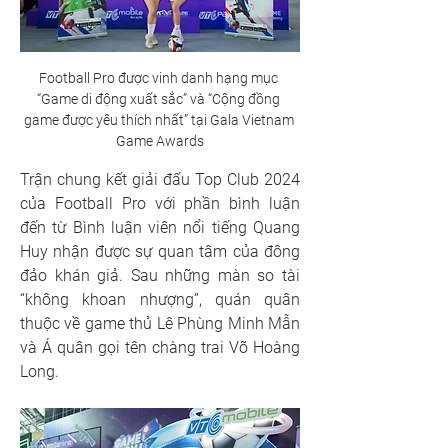
Football Pro được vinh danh hạng mục 
“Game di động xuất sắc” và “Cộng đồng 
game được yêu thích nhất” tại Gala Vietnam 
Game Awards
Trận chung kết giải đấu Top Club 2024 
của Football Pro với phần bình luận 
đến từ Bình luận viên nổi tiếng Quang 
Huy nhận được sự quan tâm của đông 
đảo khán giả. Sau những màn so tài 
“không khoan nhượng”, quán quân 
thuộc về game thủ Lê Phùng Minh Mẫn 
và Á quân gọi tên chàng trai Võ Hoàng 
Long.