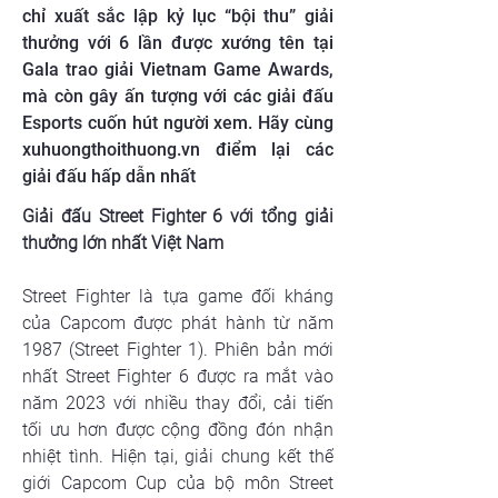
chỉ xuất sắc lập kỷ lục “bội thu” giải
thưởng với 6 lần được xướng tên tại
Gala trao giải Vietnam Game Awards,
mà còn gây ấn tượng với các giải đấu
Esports cuốn hút người xem. Hãy cùng
xuhuongthoithuong.vn điểm lại các
giải đấu hấp dẫn nhất
Giải đấu Street Fighter 6 với tổng giải 
thưởng lớn nhất Việt Nam
Street Fighter là tựa game đối kháng 
của Capcom được phát hành từ năm 
1987 (Street Fighter 1). Phiên bản mới 
nhất Street Fighter 6 được ra mắt vào 
năm 2023 với nhiều thay đổi, cải tiến 
tối ưu hơn được cộng đồng đón nhận 
nhiệt tình. Hiện tại, giải chung kết thế 
giới Capcom Cup của bộ môn Street 