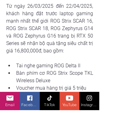
Từ ngày 26/03/2025 đến 22/04/2025, 
khách hàng đặt trước laptop gaming 
mạnh nhất thế giới ROG Strix SCAR 16, 
ROG Strix SCAR 18, ROG Zephyrus G14 
và ROG Zephyrus G16 trang bị RTX 50 
Series sẽ nhận bộ quà tặng siêu chất trị 
giá 16,800,000đ, bao gồm:
Tai nghe gaming ROG Delta II
Bàn phím cơ ROG Strix Scope TKL 
Wireless Deluxe
Voucher mua hàng trị giá 5 triệu
Bộ quà tặng ROG độc quyền: Ly 
ROG, Rubik ROG và Gối ROG
Email
Facebook
TikTok
YouTube
Instagram