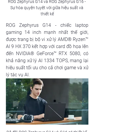
ROG Zephyrus G14 và ROG Zephyrus G16 - 
Sự hòa quyện tuyệt vời giữa hiệu suất và 
thiết kế
ROG Zephyrus G14 - chiếc laptop 
gaming 14 inch mạnh nhất thế giới, 
được trang bị bộ vi xử lý AMD® Ryzen™ 
AI 9 HX 370 kết hợp với card đồ họa lên 
đến NVIDIA® GeForce™ RTX 5080, có 
khả năng xử lý AI 1334 TOPS, mang lại 
hiệu suất tối ưu cho cả chơi game và xử 
lý tác vụ AI. 