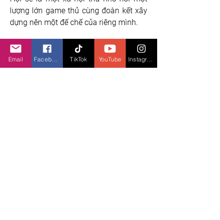
lượng lớn game thủ cùng đoàn kết xây 
dựng nên một đế chế của riêng mình.
Email
Facebook
TikTok
YouTube
Instagram
Phu Thê là tính năng nhắm gắn kết 
tình duyên giữa hai nhân vật khác giới 
để cả hai cùng học và tăng các kỹ 
năng thì Bang Hội sẽ là một xã hội thu 
nhỏ nơi một lượng lớn game thủ cùng 
đoàn kết xây dựng nên một đế chế của 
riêng mình. Một cặp đôi đang tổ chức 
kết hôn. Ảnh VNGGames