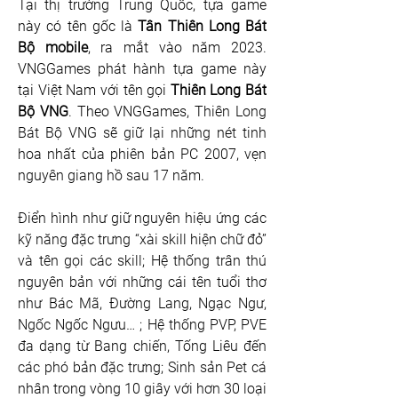
Tại thị trường Trung Quốc, tựa game 
này có tên gốc là 
Tân Thiên Long Bát 
Bộ mobile
, ra mắt vào năm 2023. 
VNGGames phát hành tựa game này 
tại Việt Nam với tên gọi 
Thiên Long Bát 
Bộ VNG
. Theo VNGGames, 
Thiên Long 
Bát Bộ VNG sẽ giữ lại những nét tinh 
hoa nhất của phiên bản PC 2007, vẹn 
nguyên giang hồ sau 17 năm. 
Điển hình như giữ nguyên hiệu ứng các 
kỹ năng đặc trưng “xài skill hiện chữ đỏ” 
và tên gọi các skill; Hệ thống trân thú 
nguyên bản với những cái tên tuổi thơ 
như Bác Mã, Đường Lang, Ngạc Ngư, 
Ngốc Ngốc Ngưu… ; Hệ thống PVP, PVE 
đa dạng từ Bang chiến, Tống Liêu đến 
các phó bản đặc trưng; Sinh sản Pet cá 
nhân trong vòng 10 giây với hơn 30 loại 