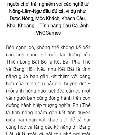
người chơi trải nghiệm với các nghề từ 
Nông-Lâm-Ngư đều đủ cả, ví dụ như: 
Dược Nông, Mộc Khách, Khách Câu, 
Khai Khoáng,… Tính năng Câu Cá. Ảnh 
VNGGames
Bên cạnh đó, không thể không kể đến 
các tính năng kết nối đặc trưng của 
Thiên Long Bát Bộ là Kết Bái, Phu Thê 
và Bang Hội. Nếu như Kết Bái là
 tính 
năng giúp bạn gắn kết thêm với bằng 
hữu của mình
“Tứ hải giai huynh đệ” – 
mỗi anh hùng hào kiệt đều cần có một 
vài người bạn cùng đồng hành trên con 
đường hành hiệp trượng nghĩa; Phu Thê 
là tính năng nhắm gắn kết tình duyên 
giữa hai nhân vật khác giới để cả hai 
cùng học và tăng các kỹ năng thì Bang 
Hội sẽ là một xã hội thu nhỏ nơi một 